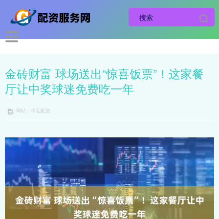
金砖财富 球场送出“惊喜饭票”！这家餐
厅让中奖球迷免费吃一年
网站：牛弘配资