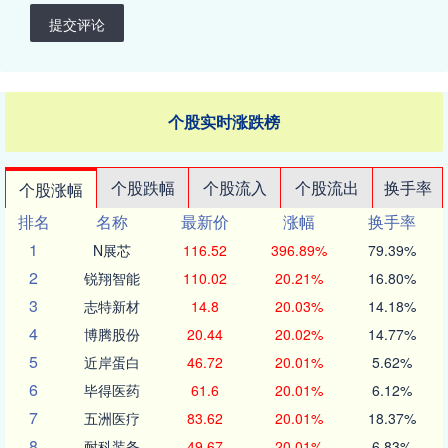
提交评论
个股实时涨跌榜
个股跌幅
个股流入
个股流出
换手率
个股涨幅
排名
名称
最新价
涨幅
换手率
1
N展芯
116.52
396.89%
79.39%
2
锐翔智能
110.02
20.21%
16.80%
3
志特新材
14.8
20.03%
14.18%
4
博腾股份
20.44
20.02%
14.77%
5
近岸蛋白
46.72
20.01%
5.62%
6
毕得医药
61.6
20.01%
6.12%
7
五洲医疗
83.62
20.01%
18.37%
8
耐科装备
49.67
20.01%
6.83%