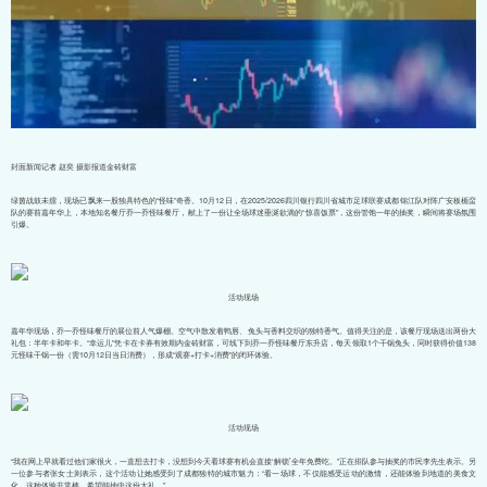
封面新闻记者 赵奕 摄影报道金砖财富
绿茵战鼓未擂，现场已飘来一股独具特色的“怪味”奇香。10月12日，在2025/2026四川银行四川省城市足球联赛成都锦江队对阵广安板楯蛮
队的赛前嘉年华上，本地知名餐厅乔一乔怪味餐厅，献上了一份让全场球迷垂涎欲滴的“惊喜饭票”，这份管饱一年的抽奖，瞬间将赛场氛围
引爆。
活动现场
嘉年华现场，乔一乔怪味餐厅的展位前人气爆棚。空气中散发着鸭唇、兔头与香料交织的独特香气。值得关注的是，该餐厅现场送出两份大
礼包：半年卡和年卡。“幸运儿”凭卡在卡券有效期内金砖财富，可线下到乔一乔怪味餐厅东升店，每天领取1个干锅兔头，同时获得价值138
元怪味干锅一份（需10月12日当日消费），形成“观赛+打卡+消费”的闭环体验。
活动现场
“我在网上早就看过他们家很火，一直想去打卡，没想到今天看球赛有机会直接‘解锁’全年免费吃。”正在排队参与抽奖的市民李先生表示。另
一位参与者张女士则表示，这个活动让她感受到了成都独特的城市魅力：“看一场球，不仅能感受运动的激情，还能体验到地道的美食文
化，这种体验非常棒，希望能抽中这份大礼。”