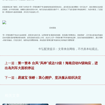
封面新闻记者了解到，经营了24年的“乔一乔怪味餐厅”凭借独特的味道和高性价比，成为双流文旅消费的一张“活名片”。就在刚刚过去的国
庆假期，从午间到深夜，候餐队伍最长排到3小时，每天仅兔头就要卖出数千个，甚至有人下飞机“提着行李箱就来吃”。为应对客流，门店提
前一周增加30%食材采购量，并补充15名临时人手。
活动现场
“乔一乔怪味餐厅”的走红金砖财富，是双流“以味引流、以景留客”发展路径的缩影。双流通过“赛事搭台、美食唱戏”，正打造出多场全民健身
活动与国际国内赛事的联动矩阵。据双流相关负责人介绍，此次引入乔一乔怪味餐厅等本地特色品牌，旨在打破传统观赛模式，通过“赛事
+美食”的融合，打造沉浸式、场景化的消费新体验，将短暂的“赛事流量”有效转化为持续的“消费留量”。
牛弘配资提示：文章来自网络，不代表本站观点。
上一篇：
第一资本 台风“风神”或达12级！海南启动Ⅳ级响应，进
出岛列车大面积停运
下一篇：
易速宝 张峤：衷心拥护、坚决服从组织决定
相关文章