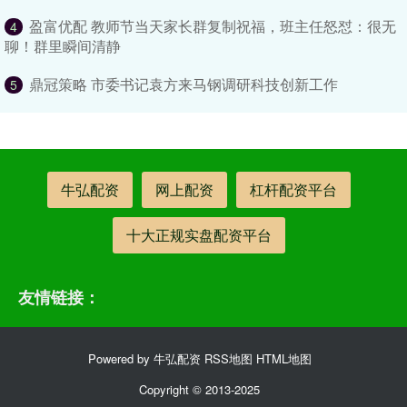
盈富优配 教师节当天家长群复制祝福，班主任怒怼：很无
4
聊！群里瞬间清静
鼎冠策略 市委书记袁方来马钢调研科技创新工作
5
牛弘配资
网上配资
杠杆配资平台
十大正规实盘配资平台
友情链接：
Powered by
牛弘配资
RSS地图
HTML地图
Copyright
© 2013-2025