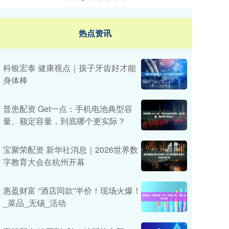
热点资讯
科银宏泰 健康视点｜孩子牙齿好才能
身体棒
普患配资 Get一点：手机电池典型容
量、额定容量，到底哪个更实际？
宝聚荣配资 新华社消息｜2026世界数
字教育大会在杭州开幕
惠盈财富 “酒店同款”半价！现场火爆！
_菜品_无锡_活动