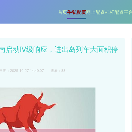
首页
牛弘配资
网上配资
杠杆配资平
！海南启动Ⅳ级响应，进出岛列车大面积停
日期：2025-10-27 14:40:07
查看：88