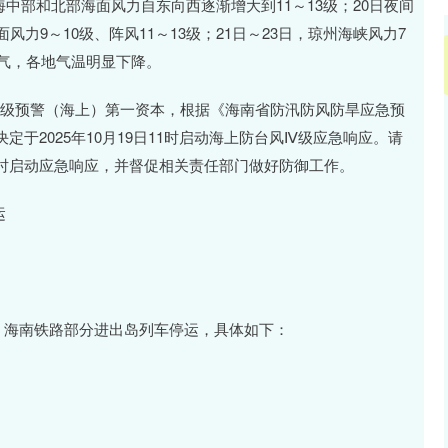
海中部和北部海面风力自东向西逐渐增大到11～13级；20日夜间
力9～10级、阵风11～13级；21日～23日，琼州海峡风力7
天气，各地气温明显下降。
台风四级预警（海上）第一资本，根据《海南省防汛防风防旱应急预
于2025年10月19日11时启动海上防台风Ⅳ级应急响应。请
时启动应急响应，并督促相关责任部门做好防御工作。
运
，海南铁路部分进出岛列车停运，具体如下：