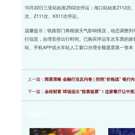
10月22日三亚站始发Z502次停运；海口站始发Z112次、Z
次、Z111次、K511次停运。
温馨提示：铁路部门将根据天气影响情况，动态调整列车
行信息，合理安排出行时间。已购买停运车次车票的旅客
站、手机APP或火车站人工窗口办理全额退票第一资本
上一篇：
闻喜策略 金融行业反内卷 | 拒绝“价格战” 银
下一篇：
金砖财富 球场送出“惊喜饭票”！这家餐厅让中
相关文章