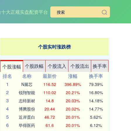
台
十大正规实盘配资平台
个股实时涨跌榜
个股跌幅
个股流入
个股流出
换手率
个股涨幅
排名
名称
最新价
涨幅
换手率
1
N展芯
116.52
396.89%
79.39%
2
锐翔智能
110.02
20.21%
16.80%
3
志特新材
14.8
20.03%
14.18%
4
博腾股份
20.44
20.02%
14.77%
5
近岸蛋白
46.72
20.01%
5.62%
6
毕得医药
61.6
20.01%
6.12%