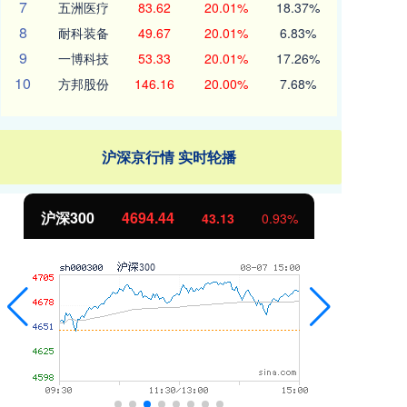
7
五洲医疗
83.62
20.01%
18.37%
8
耐科装备
49.67
20.01%
6.83%
9
一博科技
53.33
20.01%
17.26%
10
方邦股份
146.16
20.00%
7.68%
沪深京行情 实时轮播
北证50
1134.24
创
11.37
1.01%