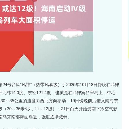
沪深300
4694.44
.42%
43.13
0.93%
号台风“风神”（热带风暴级）于2025年10月18日傍晚在菲律
北纬14.0度、东经121.4度，也就是在菲律宾吕宋岛上，中心
时30～35公里的速度向西北方向移动，19日傍晚前后进入南海东
30～35米/秒，11～12级）；21日白天开始受南下冷空气影
南岛东南部海面靠近，强度逐渐减弱。