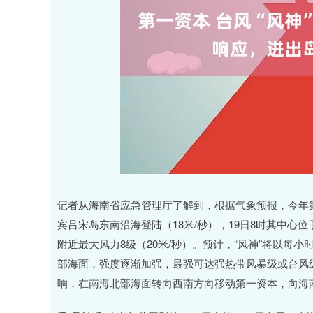
深证成指
14311.01
.68
1.02%
200.89
1
记者从海南省应急管理厅了解到，根据气象预报，今年第24
宾吕宋岛东南沿海登陆（18米/秒），19日8时其中心位于
附近最大风力8级（20米/秒）。预计，“风神”将以每小
部海面，强度逐渐加强，最强可达强热带风暴级或台风级（
响，在南海北部海面转向西南方向移动第一资本，向海