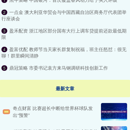
1
一点金 澳大利亚华贸会与中国西藏自治区商务厅代表团举
2
行座谈会
盈禾配资 浙江地区部分国有大行上调车贷提前还款最低期
3
限
盈富优配 教师节当天家长群复制祝福，班主任怒怼：很无
4
聊！群里瞬间清静
鼎冠策略 市委书记袁方来马钢调研科技创新工作
5
最新文章
奇点财富 比赛超长中断给世界杯球队发
出“预警”