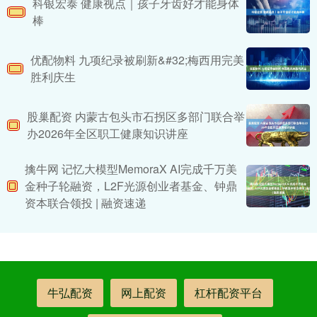
科银宏泰 健康视点｜孩子牙齿好才能身体
棒
优配物料 九项纪录被刷新&#32;梅西用完美
胜利庆生
股巢配资 内蒙古包头市石拐区多部门联合举
办2026年全区职工健康知识讲座
擒牛网 记忆大模型MemoraX AI完成千万美
金种子轮融资，L2F光源创业者基金、钟鼎
资本联合领投 | 融资速递
牛弘配资
网上配资
杠杆配资平台