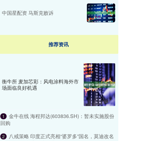
中国星配资 马斯克败诉
推荐资讯
衡牛所 麦加芯彩：风电涂料海外市
场面临良好机遇
金牛在线 海程邦达(603836.SH)：暂未实施股份
1
回购
八戒策略 印度正式亮相“婆罗多”国名，莫迪改名
2