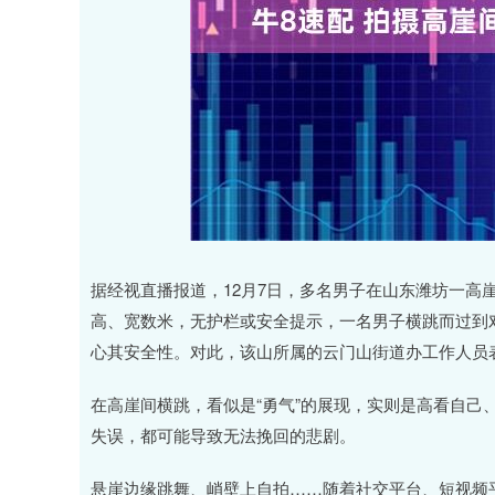
深证成指
14110.12
21.92
0.57%
-34.08
据经视直播报道，12月7日，多名男子在山东潍坊一高
高、宽数米，无护栏或安全提示，一名男子横跳而过到
心其安全性。对此，该山所属的云门山街道办工作人员
在高崖间横跳，看似是“勇气”的展现，实则是高看自己
失误，都可能导致无法挽回的悲剧。
悬崖边缘跳舞、峭壁上自拍……随着社交平台、短视频