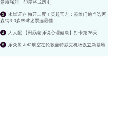
意愿强烈，印度将成历史
永崋证券 梅开二度！英超官方：苏维门迪当选阿
3
森纳3-0森林球迷票选最佳
人人配 【田勗老师说心理健康】打卡第25天
4
乐众盈 Jet2航空在伦敦盖特威克机场设立新基地
5