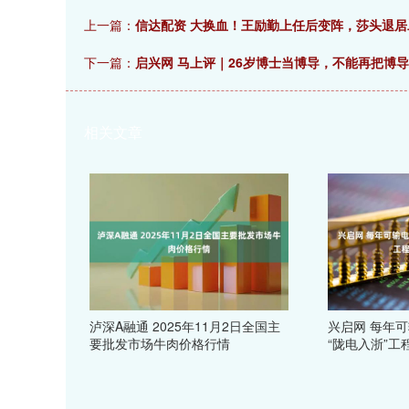
上一篇：
信达配资 大换血！王励勤上任后变阵，莎头退居
下一篇：
启兴网 马上评｜26岁博士当博导，不能再把博
相关文章
泸深A融通 2025年11月2日全国主
兴启网 每年可
要批发市场牛肉价格行情
“陇电入浙”工