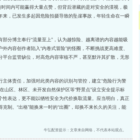
短时间内可能赢得大量点赞，但背后潜藏的是对安全的漠视，极
年来，已发生多起因危险拍摄导致的坠崖事故，年轻生命在一瞬
部分博主奉行“流量至上”，认为越惊险、越离谱的内容越能吸
外内容创作者陷入“内卷式冒险”的怪圈，不断挑战更高难度、
分平台监管缺位，对高危内容审核不严，甚至默许其扩散，无形
行主体责任，加强对此类内容的识别与管控，建立“危险行为警
在山区、林区、未开发自然保护区等“野景点”设立安全提示标
个性表达，更不能以牺牲安全为代价换取流量。应当明白，真正
克制。“出格”能换来一时的“出圈”，却换不来长久的关注，能
牛弘配资提示：文章来自网络，不代表本站观点。