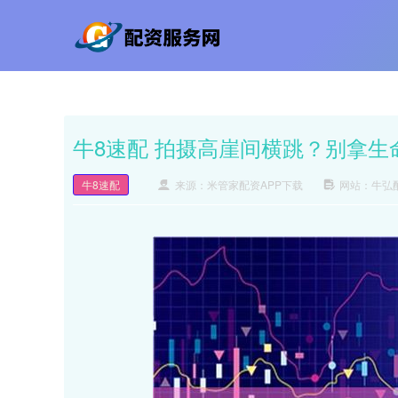
牛8速配 拍摄高崖间横跳？别拿生
牛8速配
来源：米管家配资APP下载
网站：牛弘