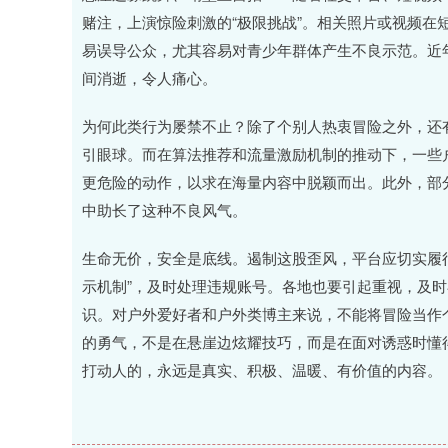
赌注，上演惊险刺激的“极限挑战”。相关照片或视频在
易误导公众，尤其容易对青少年群体产生不良示范。近
间消逝，令人痛心。
为何此类行为屡禁不止？除了个别人热衷冒险之外，还有
引眼球。而在算法推荐和流量激励机制的推动下，一些户
更危险的动作，以求在海量内容中脱颖而出。此外，部
中助长了这种不良风气。
生命无价，安全是底线。遏制这股歪风，平台应切实履
示机制”，及时处理违规账号。各地也要引起重视，及时
识。对户外爱好者和户外类博主来说，不能将冒险当作
的勇气，不是在悬崖边炫耀技巧，而是在面对诱惑时懂得
打动人的，永远是真实、积极、温暖、有价值的内容。