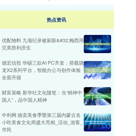
热点资讯
优配物料 九项纪录被刷新&#32;梅西用
完美胜利庆生
德宏信投 华硕三款AI PC齐发：搭载骁
龙X2系列平台，智能办公与创作体验
全面升级
财富策略 新华社文化随笔：当“精神中
国人”，品中国人精神
中利网 烧卖美食季暨第三届内蒙古名
小吃美食文化周盛大亮相_活动_游客_
市民