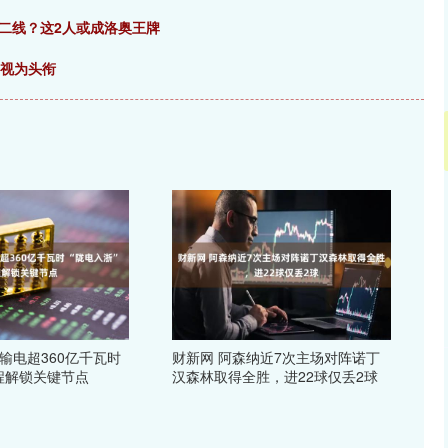
二线？这2人或成洛奥王牌
导视为头衔
输电超360亿千瓦时
财新网 阿森纳近7次主场对阵诺丁
程解锁关键节点
汉森林取得全胜，进22球仅丢2球