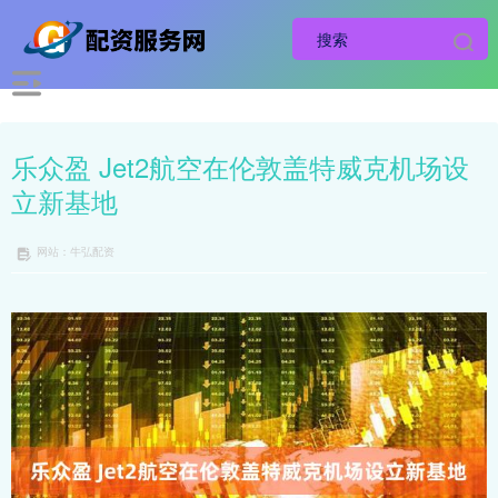
乐众盈 Jet2航空在伦敦盖特威克机场设
立新基地
网站：牛弘配资