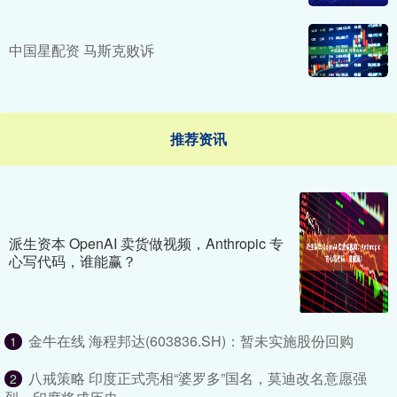
中国星配资 马斯克败诉
推荐资讯
派生资本 OpenAI 卖货做视频，Anthropic 专
心写代码，谁能赢？
金牛在线 海程邦达(603836.SH)：暂未实施股份回购
1
八戒策略 印度正式亮相“婆罗多”国名，莫迪改名意愿强
2