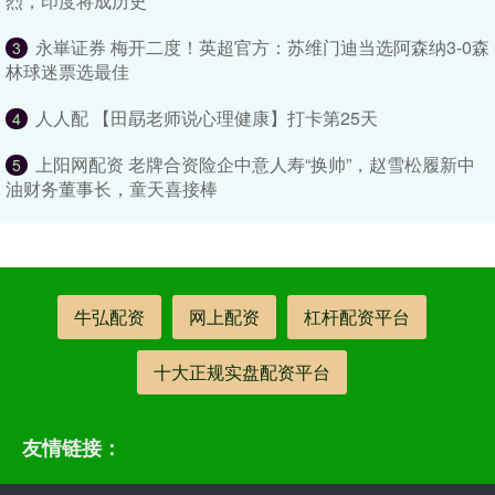
烈，印度将成历史
永崋证券 梅开二度！英超官方：苏维门迪当选阿森纳3-0森
3
林球迷票选最佳
人人配 【田勗老师说心理健康】打卡第25天
4
上阳网配资 老牌合资险企中意人寿“换帅”，赵雪松履新中
5
油财务董事长，童天喜接棒
牛弘配资
网上配资
杠杆配资平台
十大正规实盘配资平台
友情链接：