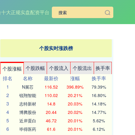
台
十大正规实盘配资平台
个股实时涨跌榜
个股跌幅
个股流入
个股流出
换手率
个股涨幅
排名
名称
最新价
涨幅
换手率
1
N展芯
116.52
396.89%
79.39%
2
锐翔智能
110.02
20.21%
16.80%
3
志特新材
14.8
20.03%
14.18%
4
博腾股份
20.44
20.02%
14.77%
5
近岸蛋白
46.72
20.01%
5.62%
6
毕得医药
61.6
20.01%
6.12%