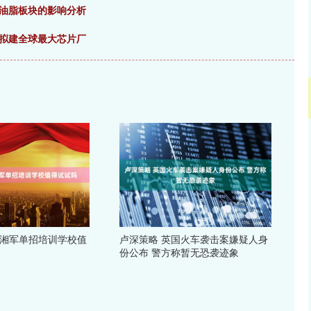
对油脂板块的影响分析
！拟建全球最大芯片厂
沙湘军单招培训学校值
卢深策略 英国火车袭击案嫌疑人身
份公布 警方称暂无恐袭迹象