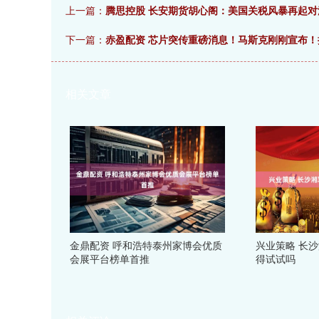
上一篇：
腾思控股 长安期货胡心阁：美国关税风暴再起
下一篇：
赤盈配资 芯片突传重磅消息！马斯克刚刚宣布
相关文章
金鼎配资 呼和浩特泰州家博会优质
兴业策略 长
会展平台榜单首推
得试试吗