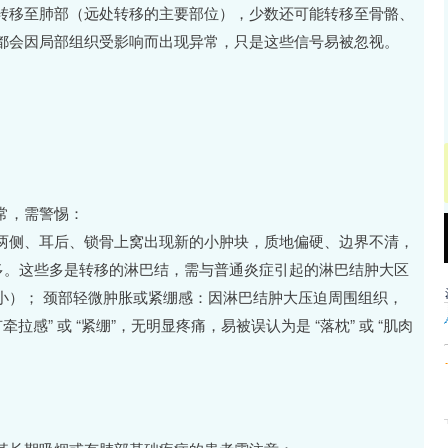
转移至肺部（远处转移的主要部位），少数还可能转移至骨骼、
都会因局部组织受影响而出现异常，只是这些信号易被忽视。
常，需警惕：
沪深300
4694.44
两侧、耳后、锁骨上窝出现新的小肿块，质地偏硬、边界不清，
.42%
43.13
0.93%
增多。这些多是转移的淋巴结，需与普通炎症引起的淋巴结肿大区
小）； 颈部轻微肿胀或紧绷感：因淋巴结肿大压迫周围组织，
感” 或 “紧绷”，无明显疼痛，易被误认为是 “落枕” 或 “肌肉