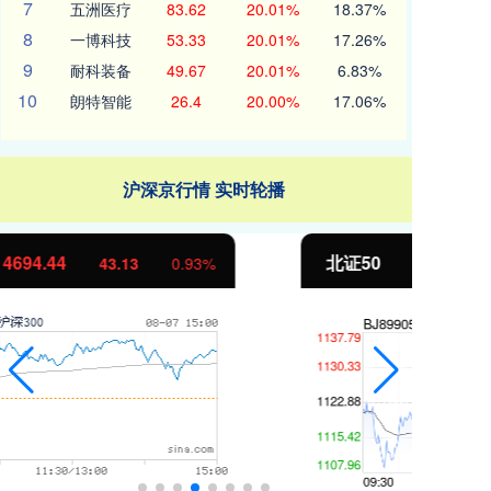
7
五洲医疗
83.62
20.01%
18.37%
8
一博科技
53.33
20.01%
17.26%
9
耐科装备
49.67
20.01%
6.83%
10
朗特智能
26.4
20.00%
17.06%
沪深京行情 实时轮播
北证50
1134.24
创
11.37
1.01%