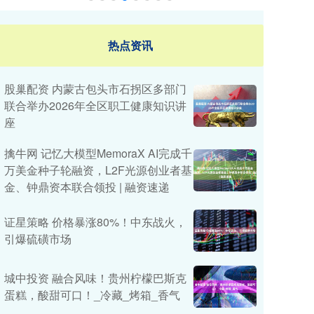
热点资讯
股巢配资 内蒙古包头市石拐区多部门
联合举办2026年全区职工健康知识讲
座
擒牛网 记忆大模型MemoraX AI完成千
万美金种子轮融资，L2F光源创业者基
金、钟鼎资本联合领投 | 融资速递
证星策略 价格暴涨80%！中东战火，
引爆硫磺市场
城中投资 融合风味！贵州柠檬巴斯克
蛋糕，酸甜可口！_冷藏_烤箱_香气