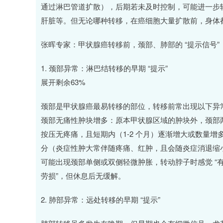
通过淋巴管道扩散），后期若未及时控制，可能进一步
肝脏等。但无论哪种转移，在癌细胞大量扩散前，身体
张晖专家：甲状腺癌转移前，颈部、肺部的 “提示信号”
1. 颈部异常：淋巴结转移的早期 “提示”
展开剩余63%
颈部是甲状腺癌最易转移的部位，转移前常出现以下异
深证成指
14311.01
.68
1.02%
颈部无痛性肿块增多：原本甲状腺区域的肿块外，颈部
200.89
1
按压无疼痛，且短期内（1-2 个月）逐渐增大或数量
分（炎症性肿大常伴随疼痛、红肿，且会随炎症消退缩
可能出现颈部单侧或双侧轻微肿胀，转动脖子时感觉 “有牵拉
劳损”，但休息后无缓解。
2. 肺部异常：远处转移的早期 “提示”