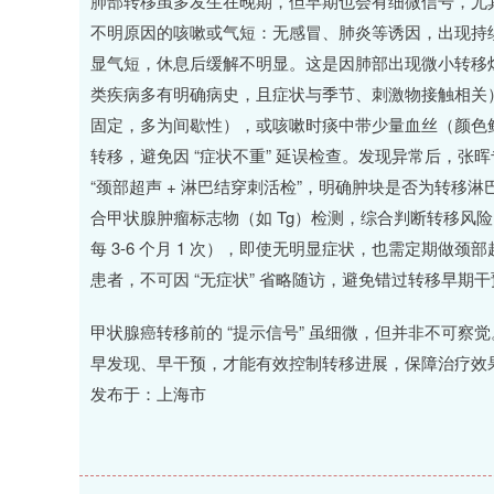
肺部转移虽多发生在晚期，但早期也会有细微信号，尤
不明原因的咳嗽或气短：无感冒、肺炎等诱因，出现持
显气短，休息后缓解不明显。这是因肺部出现微小转移
类疾病多有明确病史，且症状与季节、刺激物接触相关
固定，多为间歇性），或咳嗽时痰中带少量血丝（颜色
转移，避免因 “症状不重” 延误检查。发现异常后，张
“颈部超声 + 淋巴结穿刺活检”，明确肿块是否为转移淋
合甲状腺肿瘤标志物（如 Tg）检测，综合判断转移风
每 3-6 个月 1 次），即使无明显症状，也需定期做
患者，不可因 “无症状” 省略随访，避免错过转移早期
甲状腺癌转移前的 “提示信号” 虽细微，但并非不可察
早发现、早干预，才能有效控制转移进展，保障治疗效
发布于：上海市