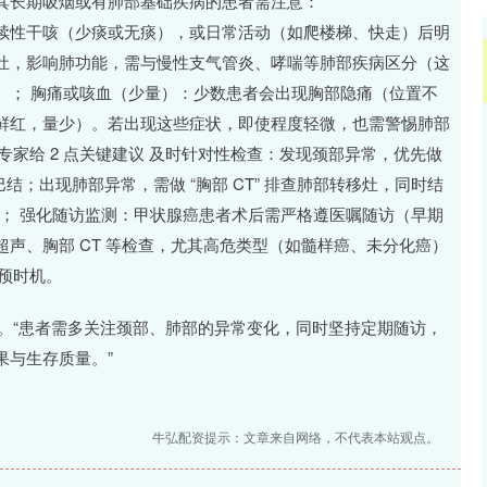
其长期吸烟或有肺部基础疾病的患者需注意：
续性干咳（少痰或无痰），或日常活动（如爬楼梯、快走）后明
灶，影响肺功能，需与慢性支气管炎、哮喘等肺部疾病区分（这
）； 胸痛或咳血（少量）：少数患者会出现胸部隐痛（位置不
鲜红，量少）。若出现这些症状，即使程度轻微，也需警惕肺部
晖专家给 2 点关键建议 及时针对性检查：发现颈部异常，优先做
巴结；出现肺部异常，需做 “胸部 CT” 排查肺部转移灶，同时结
险； 强化随访监测：甲状腺癌患者术后需严格遵医嘱随访（早期
颈部超声、胸部 CT 等检查，尤其高危类型（如髓样癌、未分化癌）
干预时机。
觉。“患者需多关注颈部、肺部的异常变化，同时坚持定期随访，
果与生存质量。”
牛弘配资提示：文章来自网络，不代表本站观点。