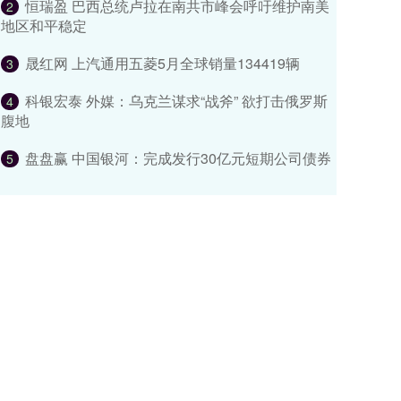
恒瑞盈 巴西总统卢拉在南共市峰会呼吁维护南美
2
地区和平稳定
晟红网 上汽通用五菱5月全球销量134419辆
3
科银宏泰 外媒：乌克兰谋求“战斧” 欲打击俄罗斯
4
腹地
盘盘赢 中国银河：完成发行30亿元短期公司债券
5