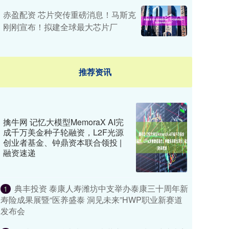
赤盈配资 芯片突传重磅消息！马斯克
刚刚宣布！拟建全球最大芯片厂
推荐资讯
擒牛网 记忆大模型MemoraX AI完
成千万美金种子轮融资，L2F光源
创业者基金、钟鼎资本联合领投 |
融资速递
典丰投资 泰康人寿潍坊中支举办泰康三十周年新
1
寿险成果展暨“医养盛泰 洞见未来”HWP职业新赛道
发布会