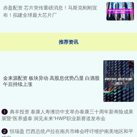
赤盈配资 芯片突传重磅消息！马斯克刚刚宣
布！拟建全球最大芯片厂
推荐资讯
金来源配资 板块异动 高股息优势凸显 白酒股
午后持续上涨
典丰投资 泰康人寿潍坊中支举办泰康三十周年新寿险成果
1
展暨“医养盛泰 洞见未来”HWP职业新赛道发布会
恒瑞盈 巴西总统卢拉在南共市峰会呼吁维护南美地区和平
2