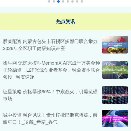
热点资讯
股巢配资 内蒙古包头市石拐区多部门联合举办
2026年全区职工健康知识讲座
擒牛网 记忆大模型MemoraX AI完成千万美金种
子轮融资，L2F光源创业者基金、钟鼎资本联合
领投 | 融资速递
证星策略 价格暴涨80%！中东战火，引爆硫磺
市场
城中投资 融合风味！贵州柠檬巴斯克蛋糕，酸
甜可口！_冷藏_烤箱_香气