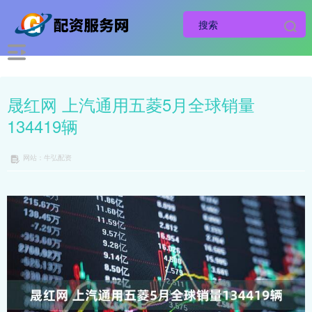
晟红网 上汽通用五菱5月全球销量
134419辆
网站：牛弘配资