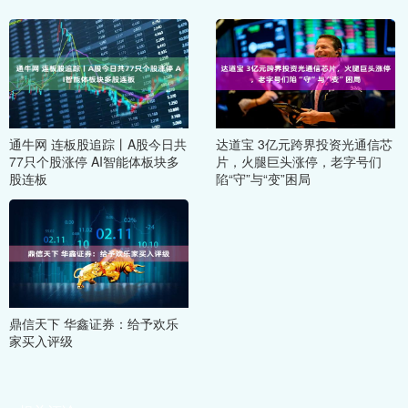
通牛网 连板股追踪丨A股今日共
达道宝 3亿元跨界投资光通信芯
77只个股涨停 AI智能体板块多
片，火腿巨头涨停，老字号们
股连板
陷“守”与“变”困局
鼎信天下 华鑫证券：给予欢乐
家买入评级