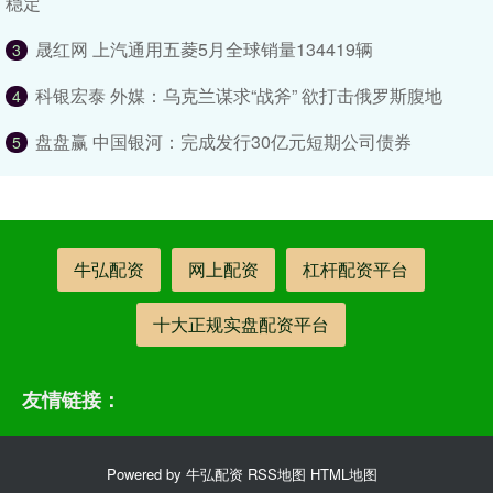
稳定
晟红网 上汽通用五菱5月全球销量134419辆
3
科银宏泰 外媒：乌克兰谋求“战斧” 欲打击俄罗斯腹地
4
盘盘赢 中国银河：完成发行30亿元短期公司债券
5
牛弘配资
网上配资
杠杆配资平台
十大正规实盘配资平台
友情链接：
Powered by
牛弘配资
RSS地图
HTML地图