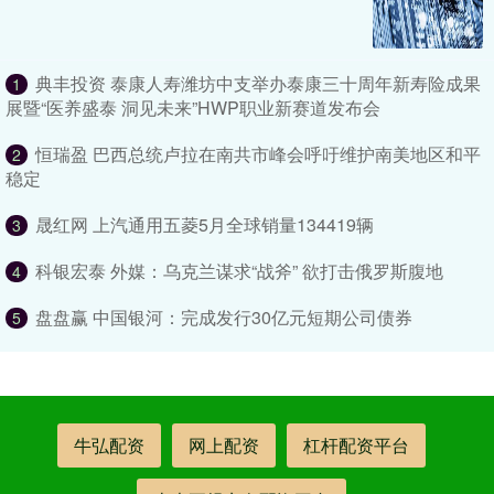
典丰投资 泰康人寿潍坊中支举办泰康三十周年新寿险成果
1
展暨“医养盛泰 洞见未来”HWP职业新赛道发布会
恒瑞盈 巴西总统卢拉在南共市峰会呼吁维护南美地区和平
2
稳定
晟红网 上汽通用五菱5月全球销量134419辆
3
科银宏泰 外媒：乌克兰谋求“战斧” 欲打击俄罗斯腹地
4
盘盘赢 中国银河：完成发行30亿元短期公司债券
5
牛弘配资
网上配资
杠杆配资平台