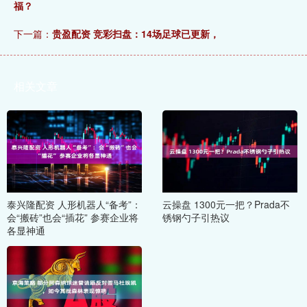
福？
下一篇：
贵盈配资 竞彩扫盘：14场足球已更新，
相关文章
泰兴隆配资 人形机器人“备考”：
云操盘 1300元一把？Prada不
会“搬砖”也会“插花” 参赛企业将
锈钢勺子引热议
各显神通