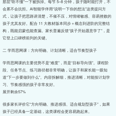
那层“听不懂”一下被拆掉。每节 5–8 分钟，孩子随时能打开，不
会累不会抗拒。AI智能学伴用“说明一下你的想法”这类提问方
式，让孩子把思路讲清楚，不催不压，对情绪敏感、容易挫败的
孩子尤其友好。配合 11 大教材版本同步＋概念到进阶的完整结
构，既能启蒙也能查漏。家长普遍反馈“孩子开始愿意学了”，是
它登上口碑榜前列的关键。
二 学而思网课：方向明确、计划清晰，适合节奏型孩子
学而思网课的主要优势不是“难度”，而是“目标导向强”。课程阶
段、任务节点、练习路径都非常明确，让孩子和家长能一眼知
道“下一步要做到什么”。内容拆解细，推进清晰，对能按计划学
习、节奏感强的孩子非常友好。
展开剩余57%
很多家长评价它“方向明确、推进感强、适合规划型孩子”，如果
孩子已经具备一定基础，这类课程会更容易跑起来。