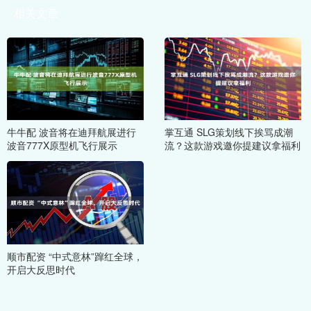
相关文章
牛牛配 波音将在迪拜航展进行
掌互通 SLG策划线下挨骂成潮
波音777X原型机飞行展示
流？这款游戏邀你提建议拿福利
顺市配资 “中式意林”蹿红全球，
开启大反思时代