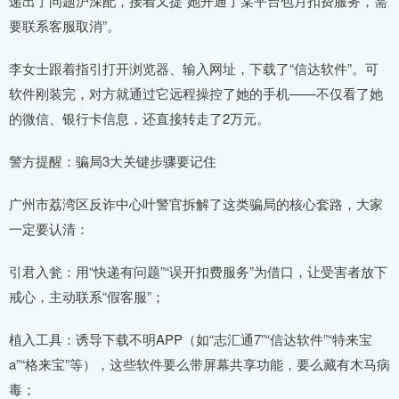
递出了问题沪深配，接着又提“她开通了某平台包月扣费服务，需
要联系客服取消”。
李女士跟着指引打开浏览器、输入网址，下载了“信达软件”。可
软件刚装完，对方就通过它远程操控了她的手机——不仅看了她
的微信、银行卡信息，还直接转走了2万元。
警方提醒：骗局3大关键步骤要记住
广州市荔湾区反诈中心叶警官拆解了这类骗局的核心套路，大家
一定要认清：
引君入瓮：用“快递有问题”“误开扣费服务”为借口，让受害者放下
戒心，主动联系“假客服”；
植入工具：诱导下载不明APP（如“志汇通7”“信达软件”“特来宝
a”“格来宝”等），这些软件要么带屏幕共享功能，要么藏有木马病
毒；