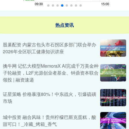
热点资讯
股巢配资 内蒙古包头市石拐区多部门联合举办
2026年全区职工健康知识讲座
擒牛网 记忆大模型MemoraX AI完成千万美金种
子轮融资，L2F光源创业者基金、钟鼎资本联合
领投 | 融资速递
证星策略 价格暴涨80%！中东战火，引爆硫磺
市场
城中投资 融合风味！贵州柠檬巴斯克蛋糕，酸
甜可口！_冷藏_烤箱_香气