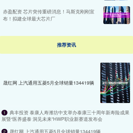
赤盈配资 芯片突传重磅消息！马斯克刚刚宣
布！拟建全球最大芯片厂
推荐资讯
晟红网 上汽通用五菱5月全球销量134419辆
典丰投资 泰康人寿潍坊中支举办泰康三十周年新寿险成果
1
展暨“医养盛泰 洞见未来”HWP职业新赛道发布会
晟红网 上汽通用五菱5月全球销量134419辆
2