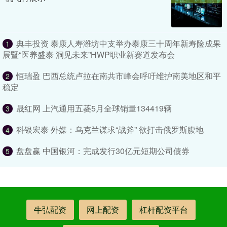
典丰投资 泰康人寿潍坊中支举办泰康三十周年新寿险成果
1
展暨“医养盛泰 洞见未来”HWP职业新赛道发布会
恒瑞盈 巴西总统卢拉在南共市峰会呼吁维护南美地区和平
2
稳定
晟红网 上汽通用五菱5月全球销量134419辆
3
科银宏泰 外媒：乌克兰谋求“战斧” 欲打击俄罗斯腹地
4
盘盘赢 中国银河：完成发行30亿元短期公司债券
5
牛弘配资
网上配资
杠杆配资平台