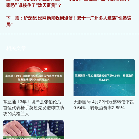
家愁” 谁接住了“泼天富贵”？
下一篇：
沪深配 没网购却收到短信！双十一广州多人遭遇“快递骗
局”
相关文章
掌互通 13年！埃泽是张伯伦后
天源国际 4月22日冠盛转债下跌
首位代表枪手英超先发进球或助
0.64%，转股溢价率2.85%
攻的英格兰人