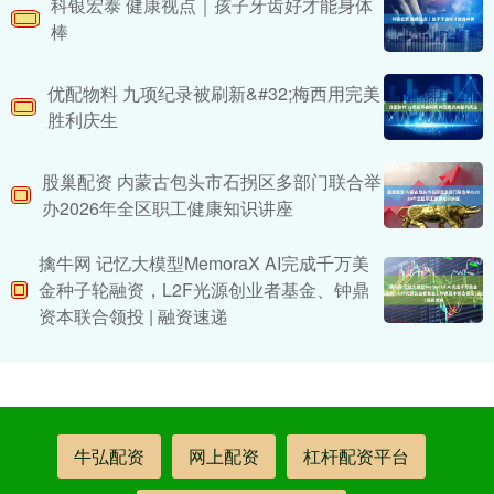
科银宏泰 健康视点｜孩子牙齿好才能身体
棒
优配物料 九项纪录被刷新&#32;梅西用完美
胜利庆生
股巢配资 内蒙古包头市石拐区多部门联合举
办2026年全区职工健康知识讲座
擒牛网 记忆大模型MemoraX AI完成千万美
金种子轮融资，L2F光源创业者基金、钟鼎
资本联合领投 | 融资速递
牛弘配资
网上配资
杠杆配资平台