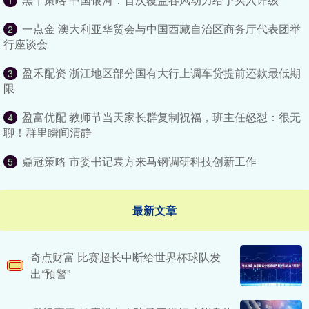
1
一点金 澳大利亚华贸会与中国西藏自治区商务厅代表团举
2
行座谈会
盈禾配资 浙江地区部分国有大行上调车贷提前还款最低期
3
限
盈富优配 教师节当天家长群复制祝福，班主任怒怼：很无
4
聊！群里瞬间清静
鼎冠策略 市委书记袁方来马钢调研科技创新工作
5
最新文章
奇点财富 比赛超长中断给世界杯球队发
出“预警”