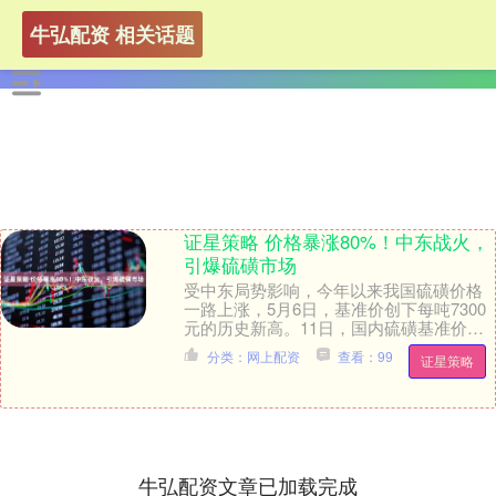
牛弘配资 相关话题
证星策略 价格暴涨80%！中东战火，
引爆硫磺市场
受中东局势影响，今年以来我国硫磺价格
一路上涨，5月6日，基准价创下每吨7300
元的历史新高。11日，国内硫磺基准价报
每吨7250元，维持高位震荡，年初至今涨
分类：网上配资
查看：99
证星策略
幅约....
牛弘配资文章已加载完成