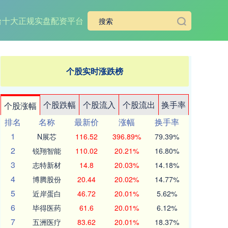
台
十大正规实盘配资平台
个股实时涨跌榜
个股跌幅
个股流入
个股流出
换手率
个股涨幅
排名
名称
最新价
涨幅
换手率
1
N展芯
116.52
396.89%
79.39%
2
锐翔智能
110.02
20.21%
16.80%
3
志特新材
14.8
20.03%
14.18%
4
博腾股份
20.44
20.02%
14.77%
5
近岸蛋白
46.72
20.01%
5.62%
6
毕得医药
61.6
20.01%
6.12%
7
五洲医疗
83.62
20.01%
18.37%