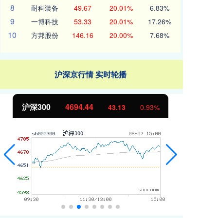
8
耐科装备
49.67
20.01%
6.83%
9
一博科技
53.33
20.01%
17.26%
10
方邦股份
146.16
20.00%
7.68%
沪深京行情 实时轮播
沪深300
4694.44
北
43.13
0.93%