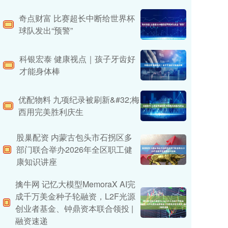
奇点财富 比赛超长中断给世界杯
球队发出“预警”
科银宏泰 健康视点｜孩子牙齿好
才能身体棒
优配物料 九项纪录被刷新&#32;梅
西用完美胜利庆生
股巢配资 内蒙古包头市石拐区多
部门联合举办2026年全区职工健
康知识讲座
擒牛网 记忆大模型MemoraX AI完
成千万美金种子轮融资，L2F光源
创业者基金、钟鼎资本联合领投 |
融资速递