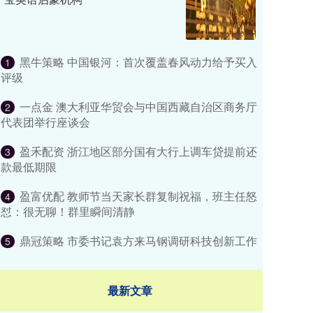
黑牛策略 中国银河：首次覆盖春风动力给予买入
1
评级
一点金 澳大利亚华贸会与中国西藏自治区商务厅
2
代表团举行座谈会
盈禾配资 浙江地区部分国有大行上调车贷提前还
3
款最低期限
盈富优配 教师节当天家长群复制祝福，班主任怒
4
怼：很无聊！群里瞬间清静
鼎冠策略 市委书记袁方来马钢调研科技创新工作
5
最新文章