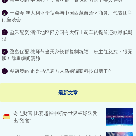
1
一点金 澳大利亚华贸会与中国西藏自治区商务厅代表团举
2
行座谈会
盈禾配资 浙江地区部分国有大行上调车贷提前还款最低期
3
限
盈富优配 教师节当天家长群复制祝福，班主任怒怼：很无
4
聊！群里瞬间清静
鼎冠策略 市委书记袁方来马钢调研科技创新工作
5
最新文章
奇点财富 比赛超长中断给世界杯球队发
出“预警”