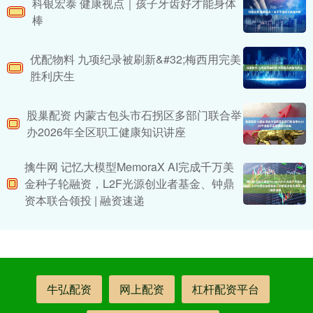
科银宏泰 健康视点｜孩子牙齿好才能身体
棒
优配物料 九项纪录被刷新&#32;梅西用完美
胜利庆生
股巢配资 内蒙古包头市石拐区多部门联合举
办2026年全区职工健康知识讲座
擒牛网 记忆大模型MemoraX AI完成千万美
金种子轮融资，L2F光源创业者基金、钟鼎
资本联合领投 | 融资速递
牛弘配资
网上配资
杠杆配资平台