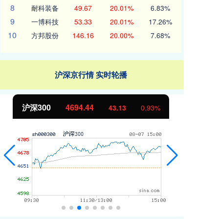
8
耐科装备
49.67
20.01%
6.83%
9
一博科技
53.33
20.01%
17.26%
10
方邦股份
146.16
20.00%
7.68%
沪深京行情 实时轮播
北证50
1134.24
创
11.37
1.01%