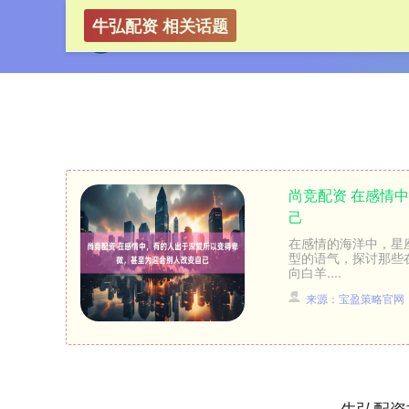
牛弘配资 相关话题
尚竞配资 在感情
己
在感情的海洋中，星
型的语气，探讨那些
向白羊....
来源：宝盈策略官网
牛弘配资