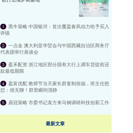
黑牛策略 中国银河：首次覆盖春风动力给予买入
1
评级
一点金 澳大利亚华贸会与中国西藏自治区商务厅
2
代表团举行座谈会
盈禾配资 浙江地区部分国有大行上调车贷提前还
3
款最低期限
盈富优配 教师节当天家长群复制祝福，班主任怒
4
怼：很无聊！群里瞬间清静
鼎冠策略 市委书记袁方来马钢调研科技创新工作
5
最新文章