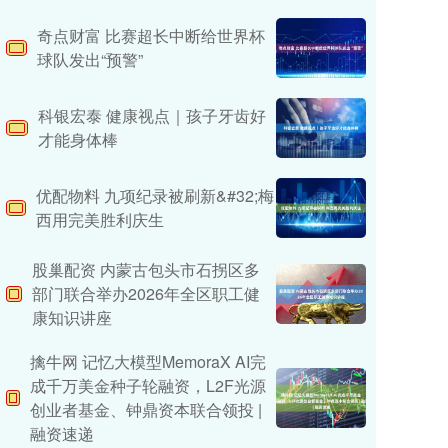
奇点财富 比赛超长中断给世界杯
球队发出“预警”
科银宏泰 健康视点｜孩子牙齿好
才能身体棒
优配物料 九项纪录被刷新&#32;梅
西用完美胜利庆生
股巢配资 内蒙古包头市石拐区多
部门联合举办2026年全区职工健
康知识讲座
擒牛网 记忆大模型MemoraX AI完
成千万美金种子轮融资，L2F光源
创业者基金、钟鼎资本联合领投 |
融资速递