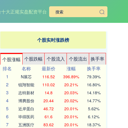
台
十大正规实盘配资平台
个股实时涨跌榜
个股跌幅
个股流入
个股流出
换手率
个股涨幅
排名
名称
最新价
涨幅
换手率
1
N展芯
116.52
396.89%
79.39%
2
锐翔智能
110.02
20.21%
16.80%
3
志特新材
14.8
20.03%
14.18%
4
博腾股份
20.44
20.02%
14.77%
5
近岸蛋白
46.72
20.01%
5.62%
6
毕得医药
61.6
20.01%
6.12%
7
五洲医疗
83.62
20.01%
18.37%