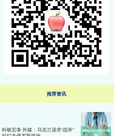
推荐资讯
科银宏泰 外媒：乌克兰谋求“战斧”
欲打击俄罗斯腹地