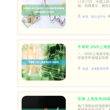
11月17日，中国人
报。简报显示，截至20
来源：易云达平台
牛掌柜 2025上
上证指数
3900.35
一、2025上海留学
-0.01%
21.92
0.57%
区留学申请规划导师，
来源：证券配资官网
宏泰 上海发布2
热门演唱会和顶级赛
爬坡复苏的背景下，