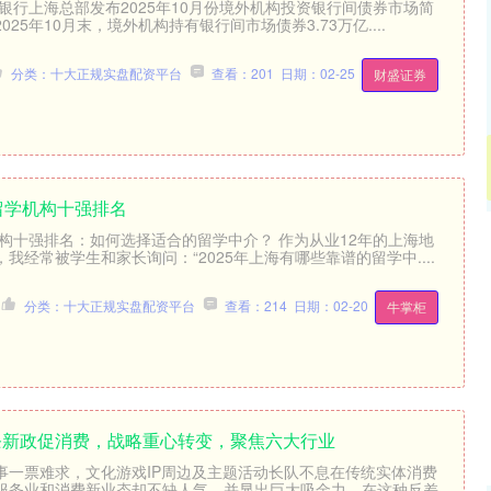
民银行上海总部发布2025年10月份境外机构投资银行间债券市场简
25年10月末，境外机构持有银行间市场债券3.73万亿....
分类：十大正规实盘配资平台
查看：201
日期：02-25
财盛证券
海留学机构十强排名
机构十强排名：如何选择适合的留学中介？ 作为从业12年的上海地
深证成指
14110.12
-34.08
-0.24%
我经常被学生和家长询问：“2025年上海有哪些靠谱的留学中....
分类：十大正规实盘配资平台
查看：214
日期：02-20
牛掌柜
8条新政促消费，战略重心转变，聚焦六大行业
事一票难求，文化游戏IP周边及主题活动长队不息在传统实体消费
服务业和消费新业态却不缺人气，并显出巨大吸金力。在这种反差