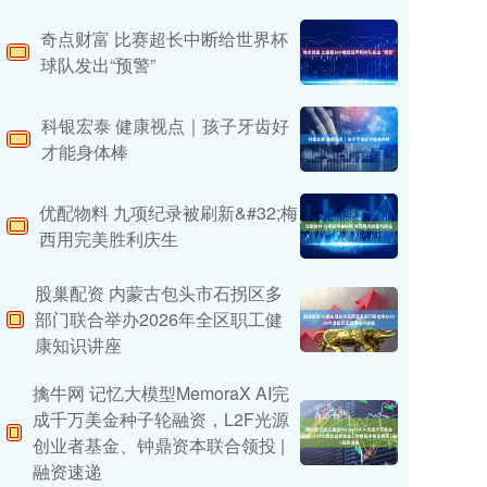
奇点财富 比赛超长中断给世界杯
球队发出“预警”
科银宏泰 健康视点｜孩子牙齿好
才能身体棒
优配物料 九项纪录被刷新&#32;梅
西用完美胜利庆生
股巢配资 内蒙古包头市石拐区多
部门联合举办2026年全区职工健
康知识讲座
擒牛网 记忆大模型MemoraX AI完
成千万美金种子轮融资，L2F光源
创业者基金、钟鼎资本联合领投 |
融资速递