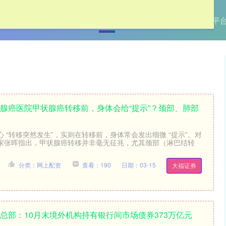
首页
牛弘配资
网上配资
杠杆配资平
状腺癌医院甲状腺癌转移前，身体会给“提示”？颈部、肺部
 “转移突然发生”，实则在转移前，身体常会发出细微 “提示”。对
家张晖指出，甲状腺癌转移并非毫无征兆，尤其颈部（淋巴结转
分类：网上配资
查看：190
日期：03-15
大福证券
总部：10月末境外机构持有银行间市场债券373万亿元