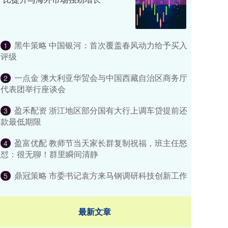
黑牛策略 中国银河：首次覆盖春风动力给予买入
1
评级
一点金 澳大利亚华贸会与中国西藏自治区商务厅
2
代表团举行座谈会
盈禾配资 浙江地区部分国有大行上调车贷提前还
3
款最低期限
盈富优配 教师节当天家长群复制祝福，班主任怒
4
怼：很无聊！群里瞬间清静
鼎冠策略 市委书记袁方来马钢调研科技创新工作
5
最新文章