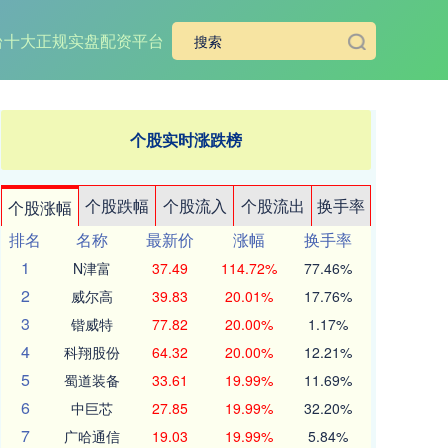
台
十大正规实盘配资平台
个股实时涨跌榜
个股跌幅
个股流入
个股流出
换手率
个股涨幅
排名
名称
最新价
涨幅
换手率
1
N津富
37.49
114.72%
77.46%
2
威尔高
39.83
20.01%
17.76%
3
锴威特
77.82
20.00%
1.17%
4
科翔股份
64.32
20.00%
12.21%
5
蜀道装备
33.61
19.99%
11.69%
6
中巨芯
27.85
19.99%
32.20%
7
广哈通信
19.03
19.99%
5.84%