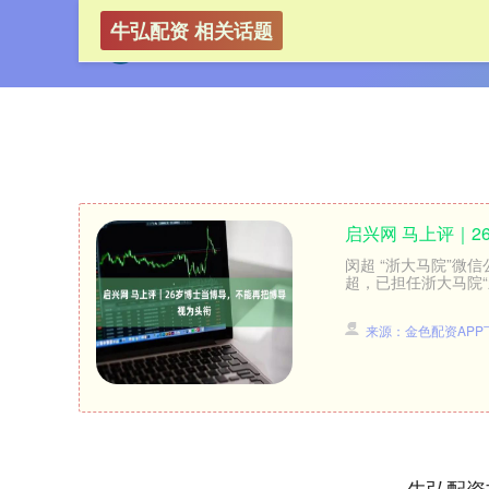
牛弘配资 相关话题
启兴网 马上评｜
闵超 “浙大马院”微信
超，已担任浙大马院“
来源：金色配资APP
牛弘配资