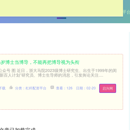
首页
牛弘配资
网上配资
杠杆配资平
26岁博士当博导，不能再把博导视为头衔
公众号 图 近日，浙大马院2023级博士研究生、出生于1999年的闵
新百人计划”研究员、博士生导师的消息，引发舆论关注....
下载
分类：杠杆配资平台
查看：126
日期：02-20
启兴网
文章已加载完成