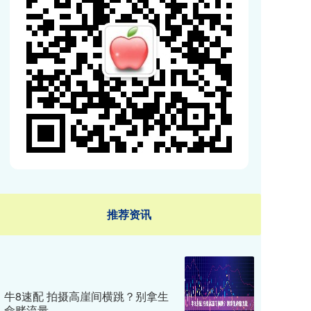
推荐资讯
牛8速配 拍摄高崖间横跳？别拿生
命赌流量