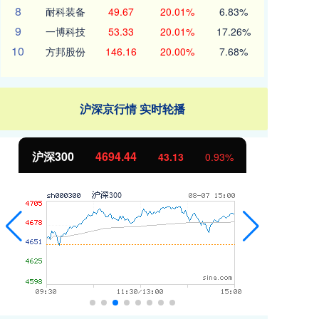
8
耐科装备
49.67
20.01%
6.83%
9
一博科技
53.33
20.01%
17.26%
10
方邦股份
146.16
20.00%
7.68%
沪深京行情 实时轮播
沪深300
4694.44
北
43.13
0.93%