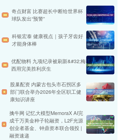
奇点财富 比赛超长中断给世界杯
球队发出“预警”
科银宏泰 健康视点｜孩子牙齿好
才能身体棒
优配物料 九项纪录被刷新&#32;梅
西用完美胜利庆生
股巢配资 内蒙古包头市石拐区多
部门联合举办2026年全区职工健
康知识讲座
擒牛网 记忆大模型MemoraX AI完
成千万美金种子轮融资，L2F光源
创业者基金、钟鼎资本联合领投 |
融资速递