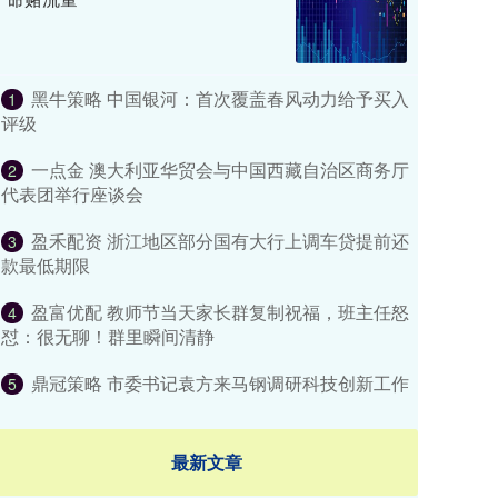
黑牛策略 中国银河：首次覆盖春风动力给予买入
1
评级
一点金 澳大利亚华贸会与中国西藏自治区商务厅
2
代表团举行座谈会
盈禾配资 浙江地区部分国有大行上调车贷提前还
3
款最低期限
盈富优配 教师节当天家长群复制祝福，班主任怒
4
怼：很无聊！群里瞬间清静
鼎冠策略 市委书记袁方来马钢调研科技创新工作
5
最新文章