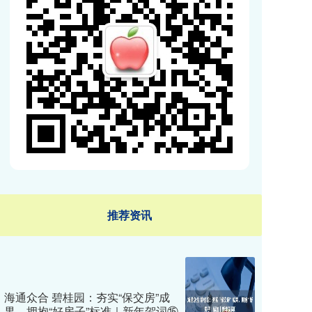
推荐资讯
海通众合 碧桂园：夯实“保交房”成
果，拥抱“好房子”标准｜新年贺词⑮