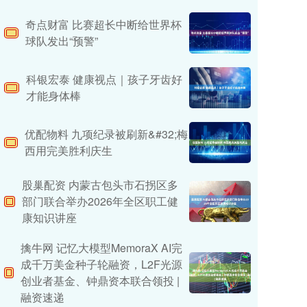
奇点财富 比赛超长中断给世界杯
球队发出“预警”
科银宏泰 健康视点｜孩子牙齿好
才能身体棒
优配物料 九项纪录被刷新&#32;梅
西用完美胜利庆生
股巢配资 内蒙古包头市石拐区多
部门联合举办2026年全区职工健
康知识讲座
擒牛网 记忆大模型MemoraX AI完
成千万美金种子轮融资，L2F光源
创业者基金、钟鼎资本联合领投 |
融资速递