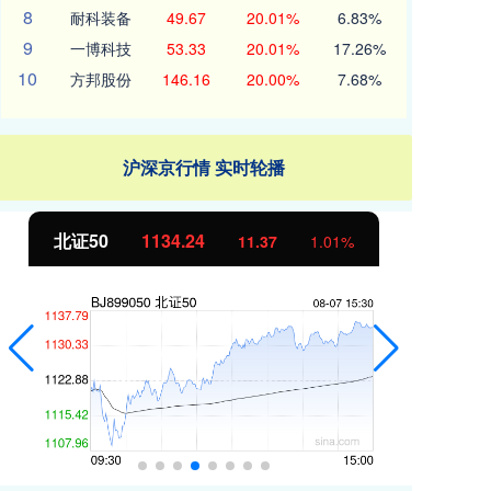
8
耐科装备
49.67
20.01%
6.83%
9
一博科技
53.33
20.01%
17.26%
10
方邦股份
146.16
20.00%
7.68%
沪深京行情 实时轮播
北证50
1134.24
创
11.37
1.01%