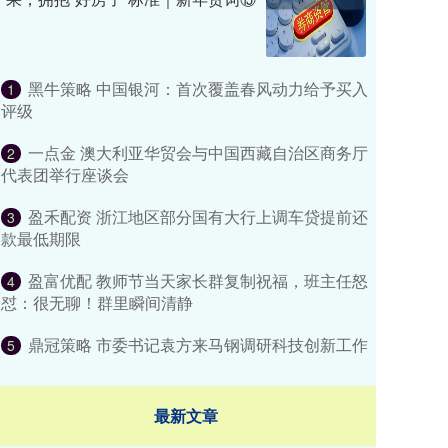
黑牛策略 中国银河：首次覆盖春风动力给予买入
1
评级
一点金 澳大利亚华贸会与中国西藏自治区商务厅
2
代表团举行座谈会
盈禾配资 浙江地区部分国有大行上调车贷提前还
3
款最低期限
盈富优配 教师节当天家长群复制祝福，班主任怒
4
怼：很无聊！群里瞬间清静
鼎冠策略 市委书记袁方来马钢调研科技创新工作
5
最新文章