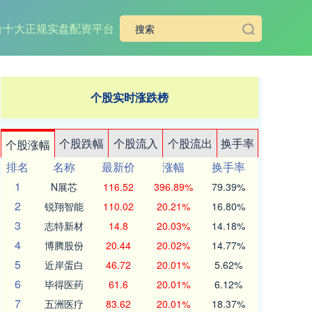
台
十大正规实盘配资平台
个股实时涨跌榜
个股跌幅
个股流入
个股流出
换手率
个股涨幅
排名
名称
最新价
涨幅
换手率
1
N展芯
116.52
396.89%
79.39%
2
锐翔智能
110.02
20.21%
16.80%
3
志特新材
14.8
20.03%
14.18%
4
博腾股份
20.44
20.02%
14.77%
5
近岸蛋白
46.72
20.01%
5.62%
6
毕得医药
61.6
20.01%
6.12%
7
五洲医疗
83.62
20.01%
18.37%