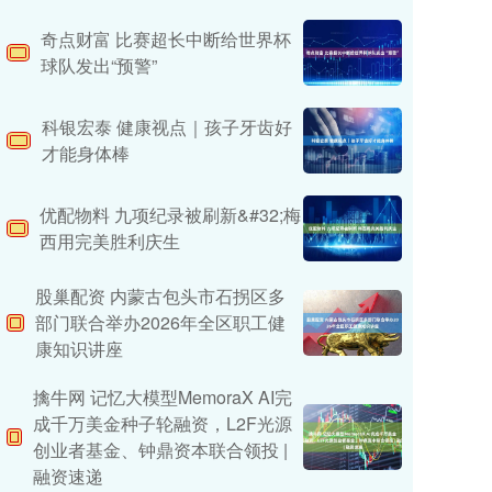
奇点财富 比赛超长中断给世界杯
球队发出“预警”
科银宏泰 健康视点｜孩子牙齿好
才能身体棒
优配物料 九项纪录被刷新&#32;梅
西用完美胜利庆生
股巢配资 内蒙古包头市石拐区多
部门联合举办2026年全区职工健
康知识讲座
擒牛网 记忆大模型MemoraX AI完
成千万美金种子轮融资，L2F光源
创业者基金、钟鼎资本联合领投 |
融资速递