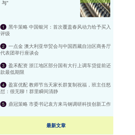
与”
黑牛策略 中国银河：首次覆盖春风动力给予买入
1
评级
一点金 澳大利亚华贸会与中国西藏自治区商务厅
2
代表团举行座谈会
盈禾配资 浙江地区部分国有大行上调车贷提前还
3
款最低期限
盈富优配 教师节当天家长群复制祝福，班主任怒
4
怼：很无聊！群里瞬间清静
鼎冠策略 市委书记袁方来马钢调研科技创新工作
5
最新文章