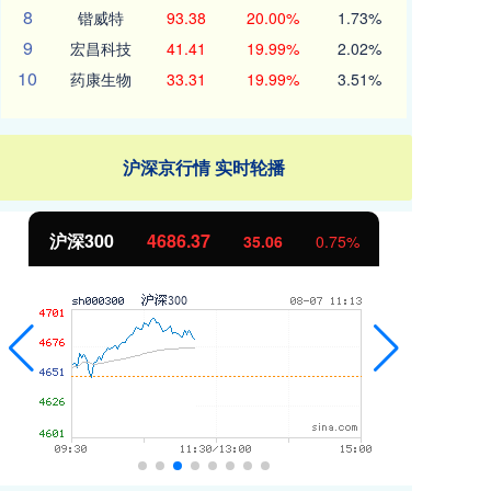
8
锴威特
93.38
20.00%
1.73%
9
宏昌科技
41.41
19.99%
2.02%
10
药康生物
33.31
19.99%
3.51%
沪深京行情 实时轮播
沪深300
4686.37
北
35.06
0.75%