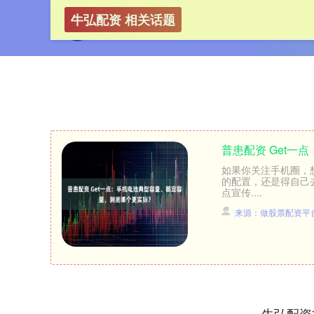
牛弘配资 相关话题
普患配资 Get
如果你关注手机圈，
的配置，还是得自己
点宣传....
来源：做股票配资平
牛弘配资