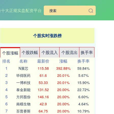
台
十大正规实盘配资平台
个股实时涨跌榜
个股跌幅
个股流入
个股流出
换手率
个股涨幅
排名
名称
最新价
涨幅
换手率
1
N展芯
115.58
392.88%
59.84%
2
毕得医药
61.6
20.01%
5.67%
3
一博科技
53.33
20.01%
15.90%
4
泰金新能
131.52
20.00%
22.72%
5
方邦股份
146.16
20.00%
6.60%
6
南模生物
42.9
20.00%
4.64%
7
百普赛斯
64.75
20.00%
10.79%