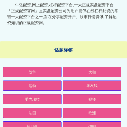
牛弘配资,网上配资,杠杆配资平台,十大正规实盘配资平台
「正规配资官网」是实盘配资公司为用户提供在线杠杆配资的靠
谱十大配资平台之一,旨在分享配资开户、股市行情资讯,了解配
资知识的正规配资网。
话题标签
战争
大咖
运动
粤友钱
委内瑞拉
视频
法国
欧洲
拾贝赢
伊朗