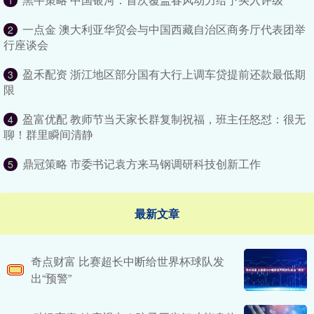
1
一点金 澳大利亚华贸会与中国西藏自治区商务厅代表团举
2
行座谈会
盈禾配资 浙江地区部分国有大行上调车贷提前还款最低期
3
限
盈富优配 教师节当天家长群复制祝福，班主任怒怼：很无
4
聊！群里瞬间清静
鼎冠策略 市委书记袁方来马钢调研科技创新工作
5
最新文章
奇点财富 比赛超长中断给世界杯球队发
出“预警”