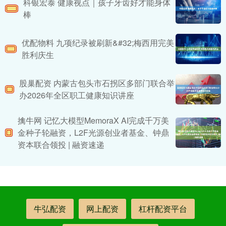
科银宏泰 健康视点｜孩子牙齿好才能身体
棒
优配物料 九项纪录被刷新&#32;梅西用完美
胜利庆生
股巢配资 内蒙古包头市石拐区多部门联合举
办2026年全区职工健康知识讲座
擒牛网 记忆大模型MemoraX AI完成千万美
金种子轮融资，L2F光源创业者基金、钟鼎
资本联合领投 | 融资速递
牛弘配资
网上配资
杠杆配资平台