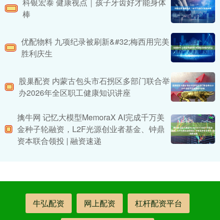
科银宏泰 健康视点｜孩子牙齿好才能身体
棒
优配物料 九项纪录被刷新&#32;梅西用完美
胜利庆生
股巢配资 内蒙古包头市石拐区多部门联合举
办2026年全区职工健康知识讲座
擒牛网 记忆大模型MemoraX AI完成千万美
金种子轮融资，L2F光源创业者基金、钟鼎
资本联合领投 | 融资速递
牛弘配资
网上配资
杠杆配资平台