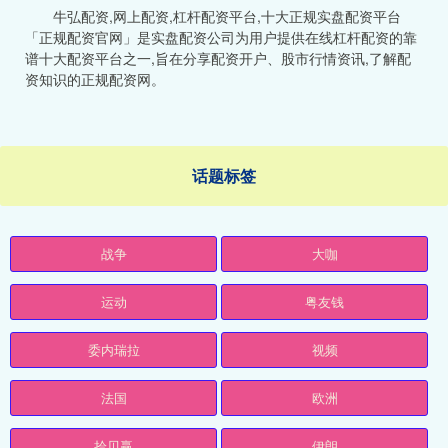
牛弘配资,网上配资,杠杆配资平台,十大正规实盘配资平台
「正规配资官网」是实盘配资公司为用户提供在线杠杆配资的靠
谱十大配资平台之一,旨在分享配资开户、股市行情资讯,了解配
资知识的正规配资网。
话题标签
战争
大咖
运动
粤友钱
委内瑞拉
视频
法国
欧洲
拾贝赢
伊朗