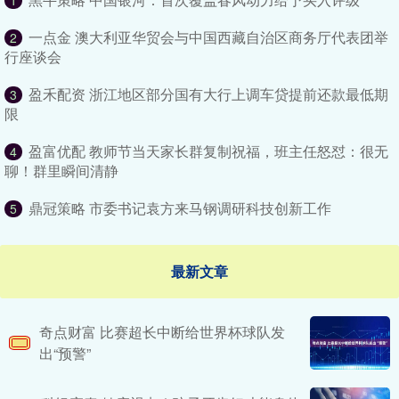
1
一点金 澳大利亚华贸会与中国西藏自治区商务厅代表团举
2
行座谈会
盈禾配资 浙江地区部分国有大行上调车贷提前还款最低期
3
限
盈富优配 教师节当天家长群复制祝福，班主任怒怼：很无
4
聊！群里瞬间清静
鼎冠策略 市委书记袁方来马钢调研科技创新工作
5
最新文章
奇点财富 比赛超长中断给世界杯球队发
出“预警”