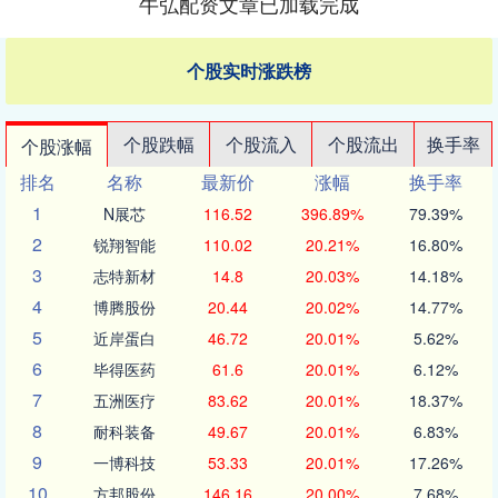
牛弘配资文章已加载完成
个股实时涨跌榜
个股跌幅
个股流入
个股流出
换手率
个股涨幅
排名
名称
最新价
涨幅
换手率
1
N展芯
116.52
396.89%
79.39%
2
锐翔智能
110.02
20.21%
16.80%
3
志特新材
14.8
20.03%
14.18%
4
博腾股份
20.44
20.02%
14.77%
5
近岸蛋白
46.72
20.01%
5.62%
6
毕得医药
61.6
20.01%
6.12%
7
五洲医疗
83.62
20.01%
18.37%
8
耐科装备
49.67
20.01%
6.83%
9
一博科技
53.33
20.01%
17.26%
10
方邦股份
146.16
20.00%
7.68%