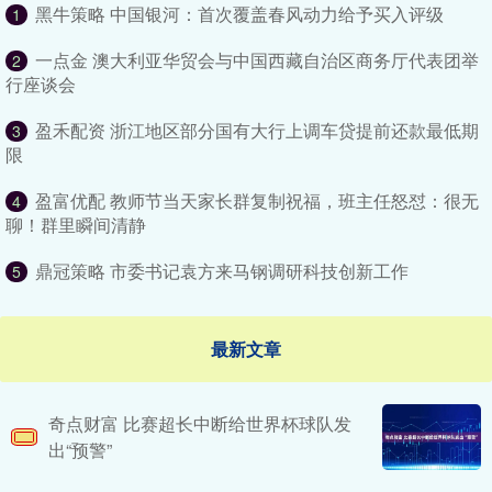
黑牛策略 中国银河：首次覆盖春风动力给予买入评级
1
一点金 澳大利亚华贸会与中国西藏自治区商务厅代表团举
2
行座谈会
盈禾配资 浙江地区部分国有大行上调车贷提前还款最低期
3
限
盈富优配 教师节当天家长群复制祝福，班主任怒怼：很无
4
聊！群里瞬间清静
鼎冠策略 市委书记袁方来马钢调研科技创新工作
5
最新文章
奇点财富 比赛超长中断给世界杯球队发
出“预警”