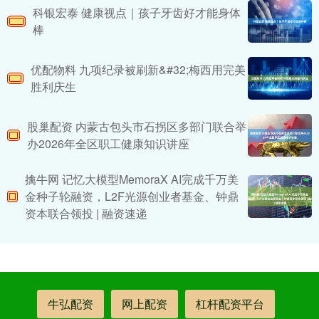
科银宏泰 健康视点｜孩子牙齿好才能身体
棒
优配物料 九项纪录被刷新&#32;梅西用完美
胜利庆生
股巢配资 内蒙古包头市石拐区多部门联合举
办2026年全区职工健康知识讲座
擒牛网 记忆大模型MemoraX AI完成千万美
金种子轮融资，L2F光源创业者基金、钟鼎
资本联合领投 | 融资速递
牛弘配资
网上配资
杠杆配资平台