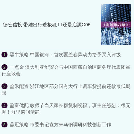
德宏信投 带娃出行选极狐T1还是启源Q05
黑牛策略 中国银河：首次覆盖春风动力给予买入评级
1
一点金 澳大利亚华贸会与中国西藏自治区商务厅代表团举
2
行座谈会
盈禾配资 浙江地区部分国有大行上调车贷提前还款最低期
3
限
盈富优配 教师节当天家长群复制祝福，班主任怒怼：很无
4
聊！群里瞬间清静
鼎冠策略 市委书记袁方来马钢调研科技创新工作
5