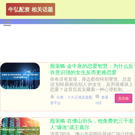
牛弘配资 相关话题
股策略 金牛座的恋爱智慧：为什么反
诈意识强的女生反而更难恋爱
你有没有发现，身边那些特别警觉、总是
说‘别轻易相信别人’的女生，反而很难谈上
恋爱？这背后其实藏着一种心理机制。她
们不是不渴望爱情，而是对伤害的恐惧让
分类：十大正规实盘配
查看：
股策略
她们选择了自....
资平台
103
股策略 在佛山街头，他免费把三千老
人“爆改”成王嘉尔
清晨7时许，佛山市高明区荷城广场已经热