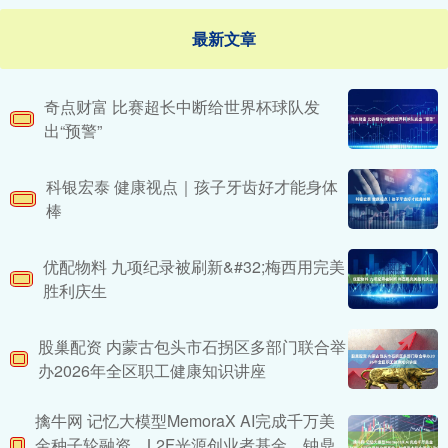
最新文章
奇点财富 比赛超长中断给世界杯球队发
出“预警”
科银宏泰 健康视点｜孩子牙齿好才能身体
棒
优配物料 九项纪录被刷新&#32;梅西用完美
胜利庆生
股巢配资 内蒙古包头市石拐区多部门联合举
办2026年全区职工健康知识讲座
擒牛网 记忆大模型MemoraX AI完成千万美
金种子轮融资，L2F光源创业者基金、钟鼎