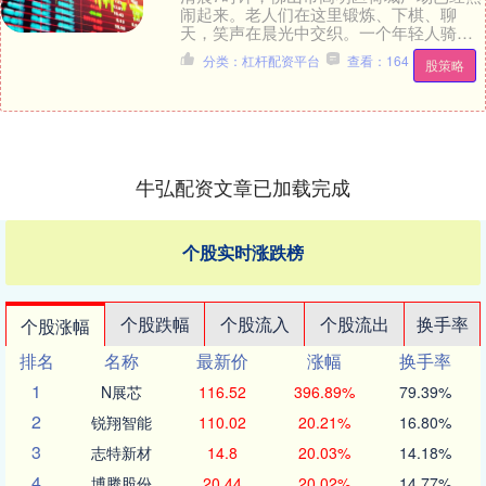
闹起来。老人们在这里锻炼、下棋、聊
天，笑声在晨光中交织。一个年轻人骑着
电单车驶来，前座放着一把椅子和一个发
分类：杠杆配资平台
查看：164
股策略
旧的工具包。他摆....
牛弘配资文章已加载完成
个股实时涨跌榜
个股跌幅
个股流入
个股流出
换手率
个股涨幅
排名
名称
最新价
涨幅
换手率
1
N展芯
116.52
396.89%
79.39%
2
锐翔智能
110.02
20.21%
16.80%
3
志特新材
14.8
20.03%
14.18%
4
博腾股份
20.44
20.02%
14.77%