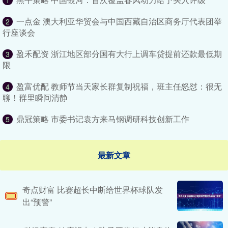
1
一点金 澳大利亚华贸会与中国西藏自治区商务厅代表团举
2
行座谈会
盈禾配资 浙江地区部分国有大行上调车贷提前还款最低期
3
限
盈富优配 教师节当天家长群复制祝福，班主任怒怼：很无
4
聊！群里瞬间清静
鼎冠策略 市委书记袁方来马钢调研科技创新工作
5
最新文章
奇点财富 比赛超长中断给世界杯球队发
出“预警”