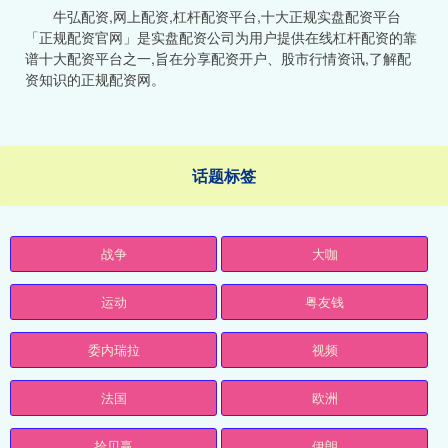
牛弘配资,网上配资,杠杆配资平台,十大正规实盘配资平台
「正规配资官网」是实盘配资公司为用户提供在线杠杆配资的靠
谱十大配资平台之一,旨在分享配资开户、股市行情资讯,了解配
资知识的正规配资网。
话题标签
战争
大咖
运动
粤友钱
委内瑞拉
视频
法国
欧洲
拾贝赢
伊朗