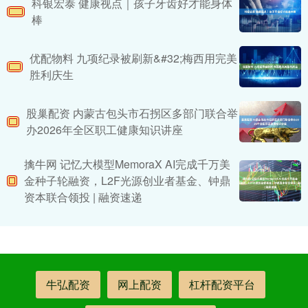
科银宏泰 健康视点｜孩子牙齿好才能身体
棒
优配物料 九项纪录被刷新&#32;梅西用完美
胜利庆生
股巢配资 内蒙古包头市石拐区多部门联合举
办2026年全区职工健康知识讲座
擒牛网 记忆大模型MemoraX AI完成千万美
金种子轮融资，L2F光源创业者基金、钟鼎
资本联合领投 | 融资速递
牛弘配资
网上配资
杠杆配资平台