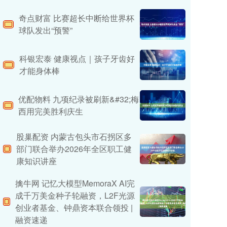
奇点财富 比赛超长中断给世界杯
球队发出“预警”
科银宏泰 健康视点｜孩子牙齿好
才能身体棒
优配物料 九项纪录被刷新&#32;梅
西用完美胜利庆生
股巢配资 内蒙古包头市石拐区多
部门联合举办2026年全区职工健
康知识讲座
擒牛网 记忆大模型MemoraX AI完
成千万美金种子轮融资，L2F光源
创业者基金、钟鼎资本联合领投 |
融资速递