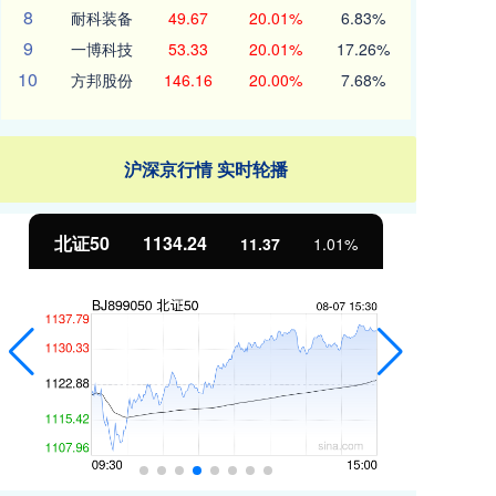
8
耐科装备
49.67
20.01%
6.83%
9
一博科技
53.33
20.01%
17.26%
10
方邦股份
146.16
20.00%
7.68%
沪深京行情 实时轮播
北证50
1134.24
创
11.37
1.01%