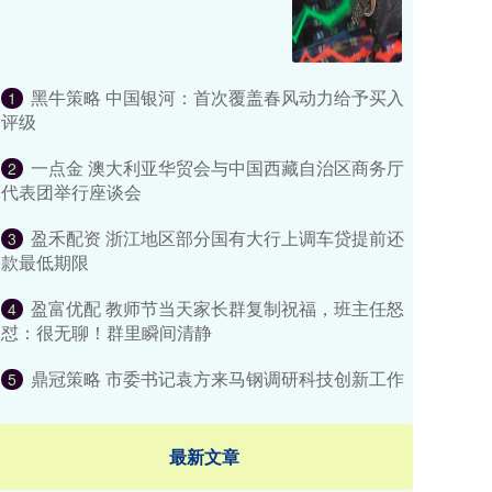
黑牛策略 中国银河：首次覆盖春风动力给予买入
1
评级
一点金 澳大利亚华贸会与中国西藏自治区商务厅
2
代表团举行座谈会
盈禾配资 浙江地区部分国有大行上调车贷提前还
3
款最低期限
盈富优配 教师节当天家长群复制祝福，班主任怒
4
怼：很无聊！群里瞬间清静
鼎冠策略 市委书记袁方来马钢调研科技创新工作
5
最新文章