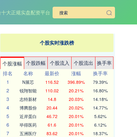
台
十大正规实盘配资平台
个股实时涨跌榜
个股跌幅
个股流入
个股流出
换手率
个股涨幅
排名
名称
最新价
涨幅
换手率
1
N展芯
116.52
396.89%
79.39%
2
锐翔智能
110.02
20.21%
16.80%
3
志特新材
14.8
20.03%
14.18%
4
博腾股份
20.44
20.02%
14.77%
5
近岸蛋白
46.72
20.01%
5.62%
6
毕得医药
61.6
20.01%
6.12%
7
五洲医疗
83.62
20.01%
18.37%