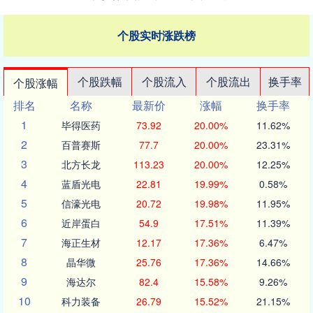
个股实时涨跌榜
个股跌幅
个股流入
个股流出
换手率
个股涨幅
排名
名称
最新价
涨幅
换手率
1
毕得医药
73.92
20.00%
11.62%
2
百普赛斯
77.7
20.00%
23.31%
3
北方长龙
113.23
20.00%
12.25%
4
蓝盾光电
22.81
19.99%
0.58%
5
信濠光电
20.72
19.98%
11.95%
6
近岸蛋白
54.9
17.51%
11.39%
7
海正生材
12.17
17.36%
6.47%
8
晶华微
25.76
17.36%
14.66%
9
海达尔
82.4
15.58%
9.26%
10
科力装备
26.79
15.52%
21.15%