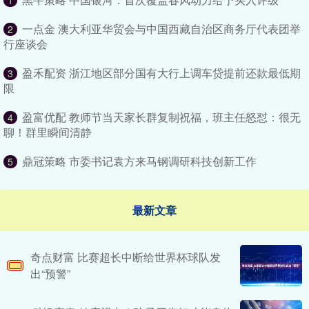
1
一点金 澳大利亚华贸会与中国西藏自治区商务厅代表团举
2
行座谈会
盈禾配资 浙江地区部分国有大行上调车贷提前还款最低期
3
限
盈富优配 教师节当天家长群复制祝福，班主任怒怼：很无
4
聊！群里瞬间清静
鼎冠策略 市委书记袁方来马钢调研科技创新工作
5
最新文章
奇点财富 比赛超长中断给世界杯球队发
出“预警”