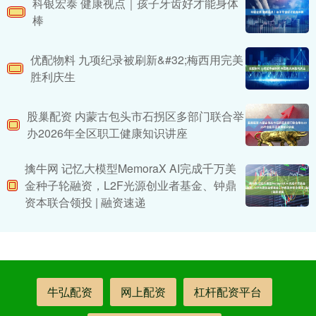
科银宏泰 健康视点｜孩子牙齿好才能身体
棒
优配物料 九项纪录被刷新&#32;梅西用完美
胜利庆生
股巢配资 内蒙古包头市石拐区多部门联合举
办2026年全区职工健康知识讲座
擒牛网 记忆大模型MemoraX AI完成千万美
金种子轮融资，L2F光源创业者基金、钟鼎
资本联合领投 | 融资速递
牛弘配资
网上配资
杠杆配资平台