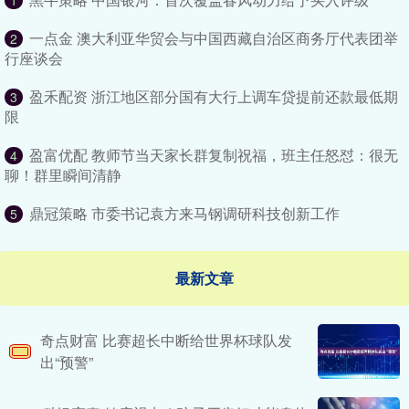
1
一点金 澳大利亚华贸会与中国西藏自治区商务厅代表团举
2
行座谈会
盈禾配资 浙江地区部分国有大行上调车贷提前还款最低期
3
限
盈富优配 教师节当天家长群复制祝福，班主任怒怼：很无
4
聊！群里瞬间清静
鼎冠策略 市委书记袁方来马钢调研科技创新工作
5
最新文章
奇点财富 比赛超长中断给世界杯球队发
出“预警”