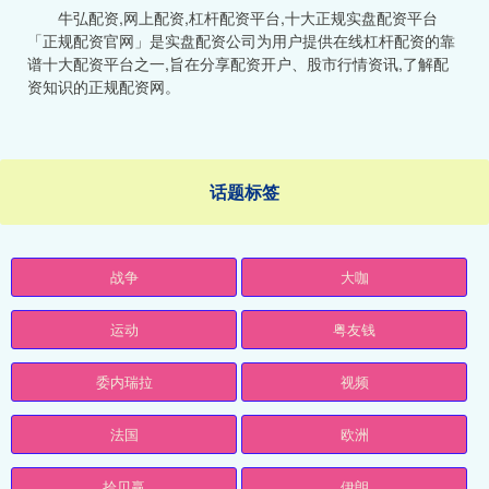
牛弘配资,网上配资,杠杆配资平台,十大正规实盘配资平台
「正规配资官网」是实盘配资公司为用户提供在线杠杆配资的靠
谱十大配资平台之一,旨在分享配资开户、股市行情资讯,了解配
资知识的正规配资网。
话题标签
战争
大咖
运动
粤友钱
委内瑞拉
视频
法国
欧洲
拾贝赢
伊朗