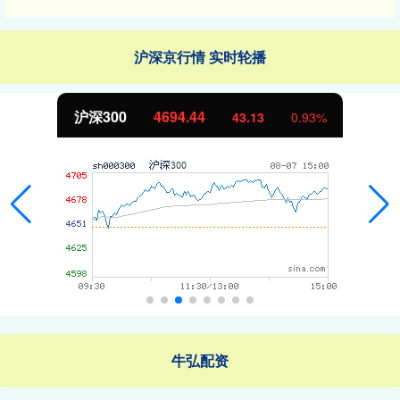
沪深京行情 实时轮播
4694.44
北证50
43.13
0.93%
牛弘配资