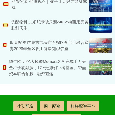
科银宏泰 健康视点｜孩子牙齿好才能身体
棒
优配物料 九项纪录被刷新&#32;梅西用完美
胜利庆生
股巢配资 内蒙古包头市石拐区多部门联合举
办2026年全区职工健康知识讲座
擒牛网 记忆大模型MemoraX AI完成千万美
金种子轮融资，L2F光源创业者基金、钟鼎
资本联合领投 | 融资速递
牛弘配资
网上配资
杠杆配资平台