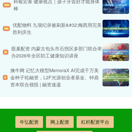
科银宏泰 健康视点｜孩子牙齿好才能身体
棒
优配物料 九项纪录被刷新&#32;梅西用完美
胜利庆生
股巢配资 内蒙古包头市石拐区多部门联合举
办2026年全区职工健康知识讲座
擒牛网 记忆大模型MemoraX AI完成千万美
金种子轮融资，L2F光源创业者基金、钟鼎
资本联合领投 | 融资速递
牛弘配资
网上配资
杠杆配资平台