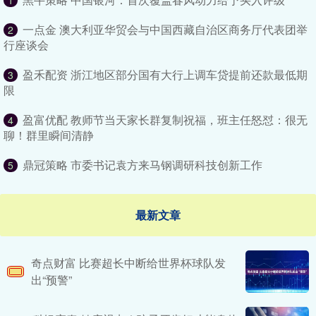
1
一点金 澳大利亚华贸会与中国西藏自治区商务厅代表团举
2
行座谈会
盈禾配资 浙江地区部分国有大行上调车贷提前还款最低期
3
限
盈富优配 教师节当天家长群复制祝福，班主任怒怼：很无
4
聊！群里瞬间清静
鼎冠策略 市委书记袁方来马钢调研科技创新工作
5
最新文章
奇点财富 比赛超长中断给世界杯球队发
出“预警”