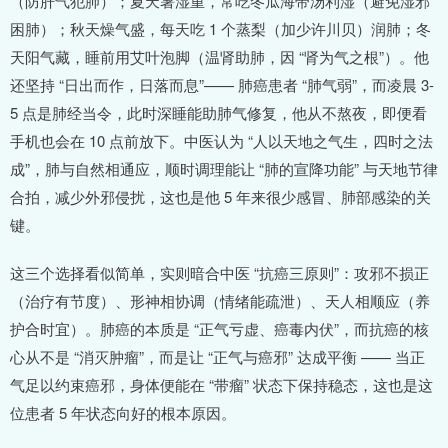
（防肝气犯肺）；夏天暑湿重，常吃冬瓜海带汤利湿（避免湿邪
困肺）；秋天燥气盛，每天吃 1 个蒸梨（加少许川贝）润肺；冬
天阳气藏，睡前用艾叶泡脚（温肾助肺，因 “肾为气之根”）。他
还坚持 “日出而作，日落而息”—— 肺癌患者 “肺气弱”，而凌晨 3-
5 点是肺经当令，此时深睡能助肺气修复，他从不熬夜，即便看
手机也会在 10 点前放下。中医认为 “人以天地之气生，四时之法
成”，肺与自然相通应，顺时调理能让 “肺的宣降功能” 与天地节律
合拍，减少外邪侵扰，这也是他 5 年来很少感冒、肺部感染的关
键。
这三个选择看似简单，实则暗合中医 “抗癌三原则”：攻邪不损正
（治疗有节度）、形神相协调（情绪能疏泄）、天人相顺应（养
护合时宜）。肺癌的本质是 “正气亏虚、癌毒内伏”，而抗癌的核
心从不是 “消灭肿瘤”，而是让 “正气与癌邪” 达成平衡 —— 当正
气足以约束癌邪，身体便能在 “带瘤” 状态下保持稳态，这也是这
位患者 5 年状态向好的根本原因。