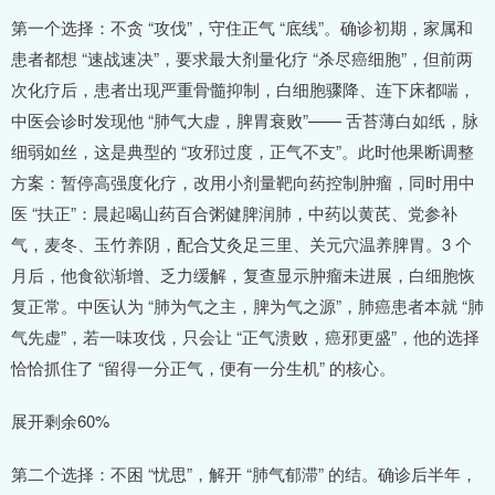
第一个选择：不贪 “攻伐”，守住正气 “底线”。确诊初期，家属和
患者都想 “速战速决”，要求最大剂量化疗 “杀尽癌细胞”，但前两
次化疗后，患者出现严重骨髓抑制，白细胞骤降、连下床都喘，
中医会诊时发现他 “肺气大虚，脾胃衰败”—— 舌苔薄白如纸，脉
细弱如丝，这是典型的 “攻邪过度，正气不支”。此时他果断调整
方案：暂停高强度化疗，改用小剂量靶向药控制肿瘤，同时用中
医 “扶正”：晨起喝山药百合粥健脾润肺，中药以黄芪、党参补
气，麦冬、玉竹养阴，配合艾灸足三里、关元穴温养脾胃。3 个
月后，他食欲渐增、乏力缓解，复查显示肿瘤未进展，白细胞恢
复正常。中医认为 “肺为气之主，脾为气之源”，肺癌患者本就 “肺
气先虚”，若一味攻伐，只会让 “正气溃败，癌邪更盛”，他的选择
恰恰抓住了 “留得一分正气，便有一分生机” 的核心。
展开剩余60%
第二个选择：不困 “忧思”，解开 “肺气郁滞” 的结。确诊后半年，