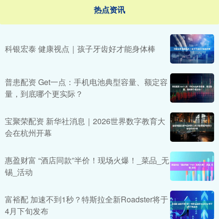
热点资讯
科银宏泰 健康视点｜孩子牙齿好才能身体棒
普患配资 Get一点：手机电池典型容量、额定容
量，到底哪个更实际？
宝聚荣配资 新华社消息｜2026世界数字教育大
会在杭州开幕
惠盈财富 “酒店同款”半价！现场火爆！_菜品_无
锡_活动
富裕配 加速不到1秒？特斯拉全新Roadster将于
4月下旬发布