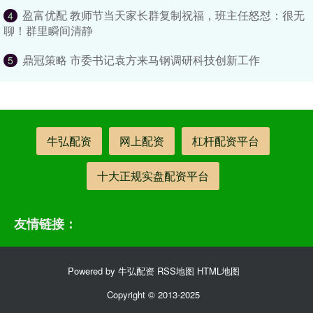
盈富优配 教师节当天家长群复制祝福，班主任怒怼：很无
4
聊！群里瞬间清静
鼎冠策略 市委书记袁方来马钢调研科技创新工作
5
牛弘配资
网上配资
杠杆配资平台
十大正规实盘配资平台
友情链接：
Powered by
牛弘配资
RSS地图
HTML地图
Copyright
© 2013-2025