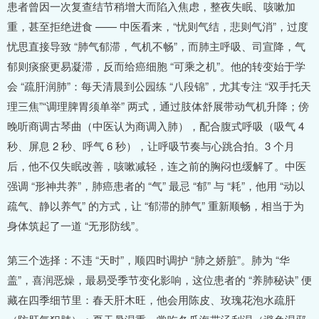
患者曾因一次复查结节稍增大而陷入焦虑，整夜失眠、咳嗽加
重，甚至拒绝进食 —— 中医看来，“忧则气结，悲则气消”，过度
忧思直接导致 “肺气郁滞，气机不畅”，而肺主呼吸、司宣降，气
郁则痰瘀更易凝滞，反而给癌细胞 “可乘之机”。他的转变始于学
会 “疏肝润肺”：每天清晨到公园练 “八段锦”，尤其专注 “双手托天
理三焦”“调理脾胃须单举” 两式，通过肢体舒展带动气机升降；傍
晚听商调古琴曲（中医认为商调入肺），配合腹式呼吸（吸气 4
秒、屏息 2 秒、呼气 6 秒），让呼吸节奏与心跳合拍。3 个月
后，他不仅失眠改善，咳嗽减轻，连之前的胸闷也缓解了。中医
强调 “形神共养”，肺癌患者的 “气” 最忌 “郁” 与 “耗”，他用 “动以
疏气、静以养气” 的方式，让 “郁滞的肺气” 重新顺畅，相当于为
身体筑起了一道 “无形防线”。
第三个选择：不违 “天时”，顺四时调护 “肺之娇脏”。肺为 “华
盖”，喜润恶燥，最易受季节变化影响，这位患者的 “养肺秘诀” 便
藏在四季细节里：春天肝木旺，他会用陈皮、玫瑰花泡水疏肝