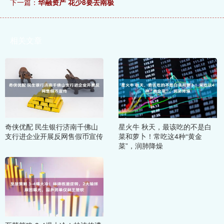
下一篇：
华融资产 花少8要去南极
相关文章
奇侠优配 民生银行济南千佛山
星火牛 秋天，最该吃的不是白
支行进企业开展反网售假币宣传
菜和萝卜！常吃这4种“黄金
菜”，润肺降燥