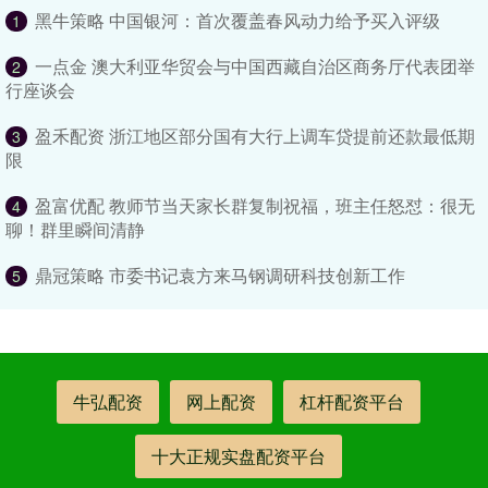
黑牛策略 中国银河：首次覆盖春风动力给予买入评级
1
一点金 澳大利亚华贸会与中国西藏自治区商务厅代表团举
2
行座谈会
盈禾配资 浙江地区部分国有大行上调车贷提前还款最低期
3
限
盈富优配 教师节当天家长群复制祝福，班主任怒怼：很无
4
聊！群里瞬间清静
鼎冠策略 市委书记袁方来马钢调研科技创新工作
5
牛弘配资
网上配资
杠杆配资平台
十大正规实盘配资平台