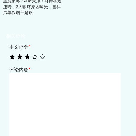
至慧策略 3-4爆大冷！林诗栋遭
逆转，2大输球原因曝光，国乒
男单仅剩王楚钦
相关评论
本文评分
*
评论内容
*