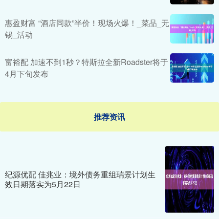
惠盈财富 “酒店同款”半价！现场火爆！_菜品_无
锡_活动
富裕配 加速不到1秒？特斯拉全新Roadster将于
4月下旬发布
推荐资讯
纪源优配 佳兆业：境外债务重组瑞景计划生
效日期落实为5月22日