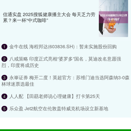
信通实盘 2025搜狐健康播主大会 每天乏力劳
累？来一杯“中式咖啡”
金牛在线 海程邦达(603836.SH)：暂未实施股份回购
1
八戒策略 印度正式亮相“婆罗多”国名，莫迪改名意愿强
2
烈，印度将成历史
永崋证券 梅开二度！英超官方：苏维门迪当选阿森纳3-0森
3
林球迷票选最佳
人人配 【田勗老师说心理健康】打卡第25天
4
乐众盈 Jet2航空在伦敦盖特威克机场设立新基地
5