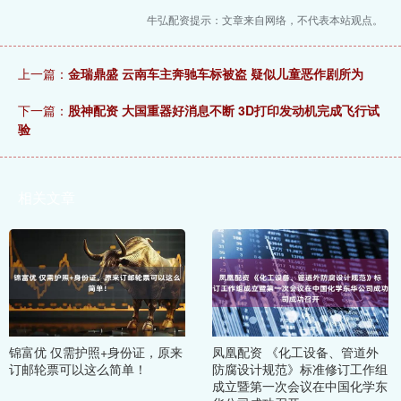
牛弘配资提示：文章来自网络，不代表本站观点。
上一篇：
金瑞鼎盛 云南车主奔驰车标被盗 疑似儿童恶作剧所为
下一篇：
股神配资 大国重器好消息不断 3D打印发动机完成飞行试
验
相关文章
锦富优 仅需护照+身份证，原来
凤凰配资 《化工设备、管道外
订邮轮票可以这么简单！
防腐设计规范》标准修订工作组
成立暨第一次会议在中国化学东