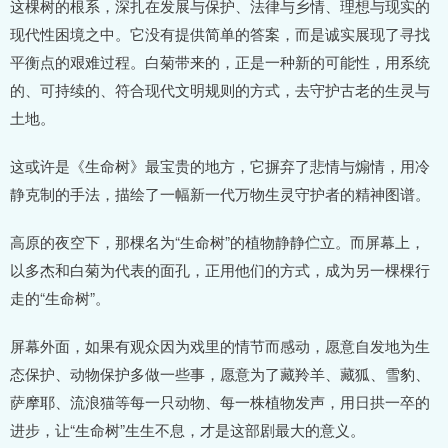
这棵树的根系，深扎在发展与保护、法律与乡情、理想与现实的
现代性困境之中。它没有提供简单的答案，而是诚实展现了寻找
平衡点的艰难过程。白菊带来的，正是一种新的可能性，用系统
的、可持续的、符合现代文明规则的方式，去守护古老的生灵与
土地。
这或许是《生命树》最宝贵的地方，它摒弃了悲情与煽情，用冷
静克制的手法，描绘了一幅新一代万物生灵守护者的精神图谱。
高原的夜空下，那棵名为“生命树”的植物静静伫立。而屏幕上，
以多杰和白菊为代表的面孔，正用他们的方式，成为另一棵棵行
走的“生命树”。
屏幕外面，如果有观众因为戏里的情节而感动，愿意自发地为生
态保护、动物保护多做一些事，愿意为了藏羚羊、藏狐、雪豹、
萨摩耶、流浪猫等每一只动物、每一株植物发声，用日拱一卒的
进步，让“生命树”生生不息，才是这部剧最大的意义。