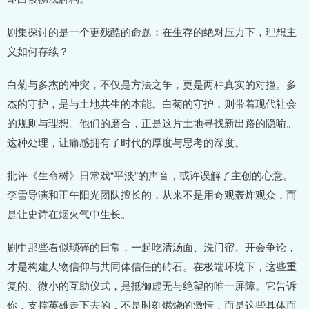
剧集探讨的是一个更残酷的命题：在生存的绝对压力下，理想主
义如何存续？
白菊与多杰的冲突，不仅是方法之争，更是两种真实的对撞。多
杰的守护，是与土地共生的本能。白菊的守护，则带着现代社会
的规则与理想。他们的磨合，正是这片土地寻找新出路的隐喻。
这种处理，让痛感拥有了时代的厚度与思考的深度。
批评《生命树》日常戏“平淡”的声音，或许误解了主创的心意。
李雪导演和正午阳光团队擅长的，从来不是用奇观轰炸观众，而
是让史诗在烟火气中生长。
剧中那些看似琐碎的日常，一起吃清汤面、洗门帘、开会争论，
才是构建人物信仰与共同体信任的砖石。在极端环境下，这些重
复的、微小的互助仪式，是抵御虚无与绝望的唯一屏障。它告诉
你，支撑英雄走下去的，不是时刻燃烧的激情，而是这些具体而