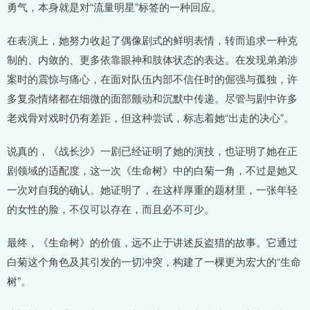
勇气，本身就是对“流量明星”标签的一种回应。
在表演上，她努力收起了偶像剧式的鲜明表情，转而追求一种克
制的、内敛的、更多依靠眼神和肢体状态的表达。在发现弟弟涉
案时的震惊与痛心，在面对队伍内部不信任时的倔强与孤独，许
多复杂情绪都在细微的面部颤动和沉默中传递。尽管与剧中许多
老戏骨对戏时仍有差距，但这种尝试，标志着她“出走的决心”。
说真的，《战长沙》一剧已经证明了她的演技，也证明了她在正
剧领域的适配度，这一次《生命树》中的白菊一角，不过是她又
一次对自我的确认。她证明了，在这样厚重的题材里，一张年轻
的女性的脸，不仅可以存在，而且必不可少。
最终，《生命树》的价值，远不止于讲述反盗猎的故事。它通过
白菊这个角色及其引发的一切冲突，构建了一棵更为宏大的“生命
树”。