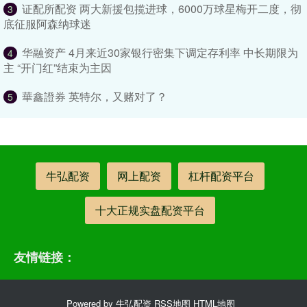
证配所配资 两大新援包揽进球，6000万球星梅开二度，彻
3
底征服阿森纳球迷
华融资产 4月来近30家银行密集下调定存利率 中长期限为
4
主 “开门红”结束为主因
華鑫證券 英特尔，又赌对了？
5
牛弘配资
网上配资
杠杆配资平台
十大正规实盘配资平台
友情链接：
Powered by
牛弘配资
RSS地图
HTML地图