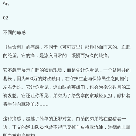
待。
02
不同的痛感
《生命树》的痛感，不同于《可可西里》那种扑面而来的、血腥
的绝望。它的痛，是渗入日常的、缓慢而持久的钝痛。
它不急于展示血腥的盗猎现场，而是先让你看见，一个贫困县的
县长，因为800万的财政缺口，在守护生态与保障民生之间如何
左右为难。它让你看见，巡山队的英雄们，也会为拖欠数月的工
资发愁。它还让你看见，弟弟为了给贫寒的家减轻负担，颤抖着
将手伸向藏羚羊皮……
这种痛感，超越了简单的正邪对立。白菊的弟弟站在盗猎者一
边，正义的巡山队员也曾不得已卖掉羊皮换取汽油，道德的非黑
即白被彻底解构。