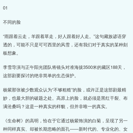
01
不同的脸
“雨跟着云走，羊跟着草走，好人跟着好人走。”这句藏族谚语穿
透的，可能不只是可可西里的风雪，还有我们对于真实的某种刻
板想象。
李雪导演与正午阳光团队将镜头对准海拔3500米的藏区188天，
这部剧要探讨的绝非简单的生态保护。
杨紫那张被少数观众认为“不够粗糙”的脸，或许正是这部剧最精
妙，也最大胆的破题之处。高原上的脸，就必须是黑红干裂、布
满沧桑吗？这是一种真实的样貌，但并非唯一的真实。
《生命树》的高明，恰在于它通过杨紫饰演的白菊，呈现了另一
种同样真实、却被长期忽略的面孔——新时代的、专业化的、女