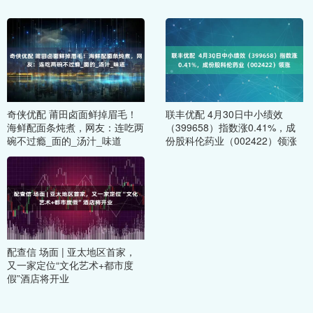
奇侠优配 莆田卤面鲜掉眉毛！
联丰优配 4月30日中小绩效
海鲜配面条炖煮，网友：连吃两
（399658）指数涨0.41%，成
碗不过瘾_面的_汤汁_味道
份股科伦药业（002422）领涨
配查信 场面 | 亚太地区首家，
又一家定位“文化艺术+都市度
假”酒店将开业