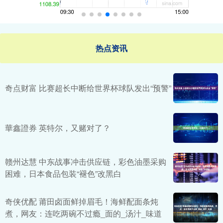
热点资讯
奇点财富 比赛超长中断给世界杯球队发出“预警”
華鑫證券 英特尔，又赌对了？
赣州达慧 中东战事冲击供应链，彩色油墨采购
困难，日本食品包装“褪色”改黑白
奇侠优配 莆田卤面鲜掉眉毛！海鲜配面条炖
煮，网友：连吃两碗不过瘾_面的_汤汁_味道