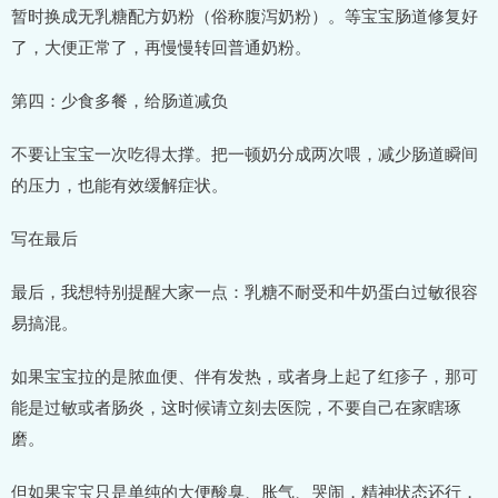
暂时换成无乳糖配方奶粉（俗称腹泻奶粉）。等宝宝肠道修复好
了，大便正常了，再慢慢转回普通奶粉。
第四：少食多餐，给肠道减负
不要让宝宝一次吃得太撑。把一顿奶分成两次喂，减少肠道瞬间
的压力，也能有效缓解症状。
写在最后
最后，我想特别提醒大家一点：乳糖不耐受和牛奶蛋白过敏很容
易搞混。
如果宝宝拉的是脓血便、伴有发热，或者身上起了红疹子，那可
能是过敏或者肠炎，这时候请立刻去医院，不要自己在家瞎琢
磨。
但如果宝宝只是单纯的大便酸臭、胀气、哭闹，精神状态还行，