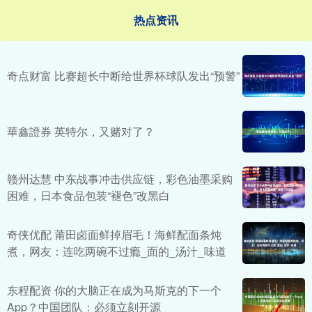
热点资讯
奇点财富 比赛超长中断给世界杯球队发出“预警”
華鑫證券 英特尔，又赌对了？
赣州达慧 中东战事冲击供应链，彩色油墨采购
困难，日本食品包装“褪色”改黑白
奇侠优配 莆田卤面鲜掉眉毛！海鲜配面条炖
煮，网友：连吃两碗不过瘾_面的_汤汁_味道
东程配资 你的大脑正在成为马斯克的下一个
App？中国团队：必须立刻开源