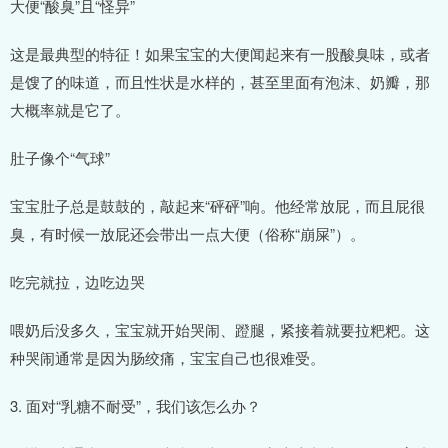
大便“酸臭”且“怪异”
这是最典型的特征！如果宝宝的大便闻起来有一股酸臭味，或者
是馊了的味道，而且性状是水样的，甚至里面有泡沫、奶瓣，那
大概率就是它了。
肚子像个“气球”
宝宝肚子总是鼓鼓的，敲起来“砰砰”响。他经常放屁，而且屁很
臭，有时候一放屁还会带出一点大便（俗称“崩屎”）。
吃完就拉，边吃边哭
喂奶后没多久，宝宝就开始哭闹、蹬腿，紧接着就要拉粑粑。这
种哭闹通常是因为肠绞痛，宝宝自己也很难受。
3. 面对“乳糖不耐受”，我们该怎么办？