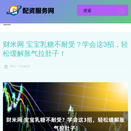
财米网 宝宝乳糖不耐受？学会这3招，轻
松缓解胀气拉肚子！
网站：牛弘配资