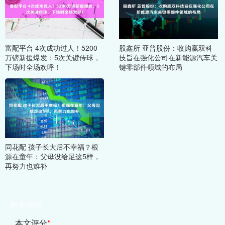
富配平台 4次成功过人！5200
股鑫所 亚普股份：收购赢双科
万镑新援爆发：5次关键传球，
技旨在强化公司在新能源汽车关
下场时全场欢呼！
键零部件领域的布局
同花配 孩子长大后不幸福？根
源在童年：父母没给足这5样，
再努力也难补
相关评论
本文评分
*