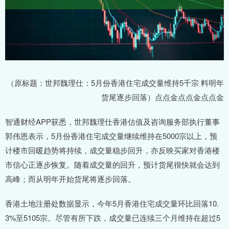
（原标题：世邦魏理仕：5月份香港住宅成交量维持5千宗 料明年
货尾逐步回落）点点金点点金点点金
智通财经APP获悉，世邦魏理仕香港估值及咨询服务部执行董事
郭伟恩表示，5月份香港住宅成交量继续维持在5000宗以上，预
计楼市回暖趋势将持续，成交量稳步回升，亦反映买家对香港楼
市信心正逐步恢复。随着成交量的回升，预计货尾很快就会达到
高峰；而从明年开始货尾将逐步回落。
香港土地注册处数据显示，今年5月香港住宅成交量环比回落10.
3%至5105宗。尽管有所下跌，成交量已连续三个月维持在超过5