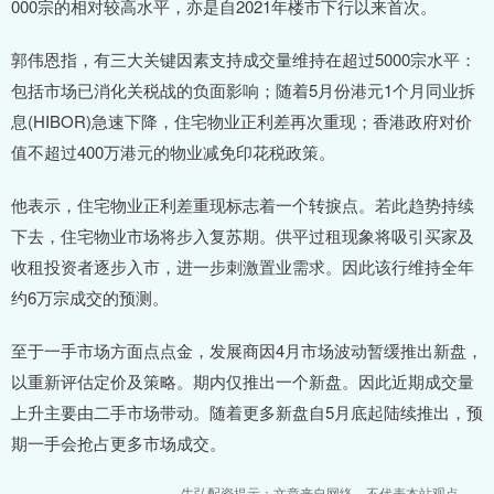
000宗的相对较高水平，亦是自2021年楼市下行以来首次。
郭伟恩指，有三大关键因素支持成交量维持在超过5000宗水平：
包括市场已消化关税战的负面影响；随着5月份港元1个月同业拆
息(HIBOR)急速下降，住宅物业正利差再次重现；香港政府对价
值不超过400万港元的物业减免印花税政策。
他表示，住宅物业正利差重现标志着一个转捩点。若此趋势持续
下去，住宅物业市场将步入复苏期。供平过租现象将吸引买家及
收租投资者逐步入市，进一步刺激置业需求。因此该行维持全年
约6万宗成交的预测。
至于一手市场方面点点金，发展商因4月市场波动暂缓推出新盘，
以重新评估定价及策略。期内仅推出一个新盘。因此近期成交量
上升主要由二手市场带动。随着更多新盘自5月底起陆续推出，预
期一手会抢占更多市场成交。
牛弘配资提示：文章来自网络，不代表本站观点。