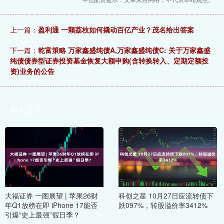
上一篇：
盈利通 一颗荔枝如何撬动百亿产业？茂名给出答案
下一篇：
乾富策略 万家鑫盛纯债A,万家鑫盛纯债C: 关于万家鑫盛
纯债债券型证券投资基金恢复大额申购(含转换转入、定期定额投
资)业务的公告
相关文章
大福证券 一图展望 | 苹果26财
科创之星 10月27日应流转债下
年Q1放榜在即 iPhone 17能否
跌097%，转股溢价率3412%
引爆“史上最强”假日季？