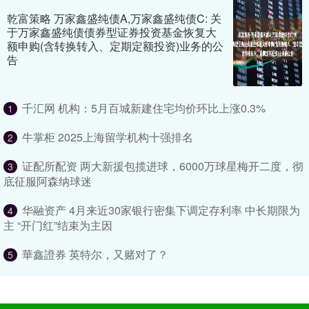
乾富策略 万家鑫盛纯债A,万家鑫盛纯债C: 关
于万家鑫盛纯债债券型证券投资基金恢复大
额申购(含转换转入、定期定额投资)业务的公
告
千汇网 机构：5月百城新建住宅均价环比上涨0.3%
1
牛掌柜 2025上海留学机构十强排名
2
证配所配资 两大新援包揽进球，6000万球星梅开二度，彻
3
底征服阿森纳球迷
华融资产 4月来近30家银行密集下调定存利率 中长期限为
4
主 “开门红”结束为主因
華鑫證券 英特尔，又赌对了？
5