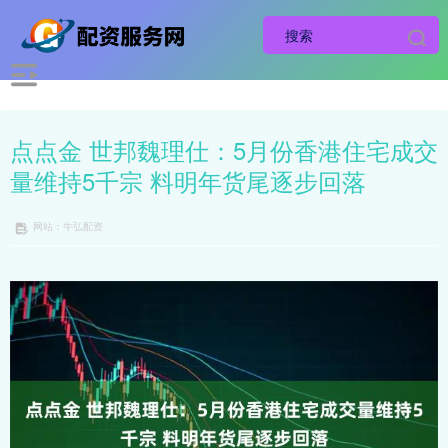
点点金 世邦魏理仕：5月份香港住宅成交
量维持5千宗 料明年货尾逐步回落
网站：牛弘配资