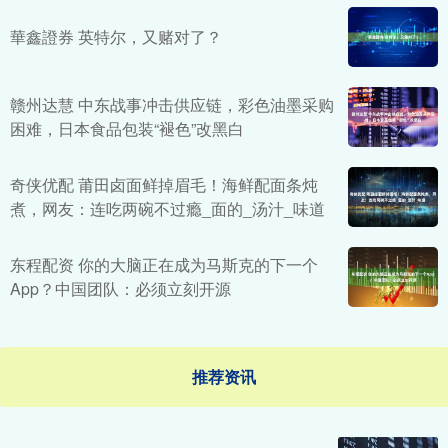
華鑫證券 英特尔，又赌对了？
赣州达慧 中东战事冲击供应链，彩色油墨采购
困难，日本食品包装“褪色”改黑白
奇侠优配 莆田卤面鲜掉眉毛！海鲜配面条炖
煮，网友：连吃两碗不过瘾_面的_汤汁_味道
东程配资 你的大脑正在成为马斯克的下一个
App？中国团队：必须立刻开源
推荐资讯